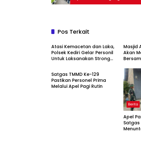
Pos Terkait
Berita
Agam
Atasi Kemacetan dan Laka,
Masjid 
Polsek Kediri Gelar Personil
Akan M
Untuk Laksanakan Strong
Bersam
Berita
Point Siang
Menyam
Dengan
Satgas TMMD Ke-129
Qoim Nu
Pastikan Personel Prima
Melalui Apel Pagi Rutin
Berita
Apel Pag
Satgas
Menunt
Sasara