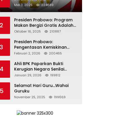
Mei 3, 2025
224689
Presiden Prabowo: Program
2
Makan Bergizi Gratis Adalah
Investasi untuk Masa Depan
Oktober 16, 2025
210887
Bangsa
Presiden Prabowo:
3
Pengentasan Kemiskinan
Butuh Persatuan dan
Februari 2, 2026
200465
Kepemimpinan yang
Bertanggung Jawab
Ahli BPK Paparkan Bukti
4
Kerugian Negara Senilai
Rp285 Triliun dalam
Januari 29, 2026
199812
Persidangan Korupsi PT
Pertamina
Selamat Hari Guru…Wahai
5
Guruku
November 25, 2025
199669