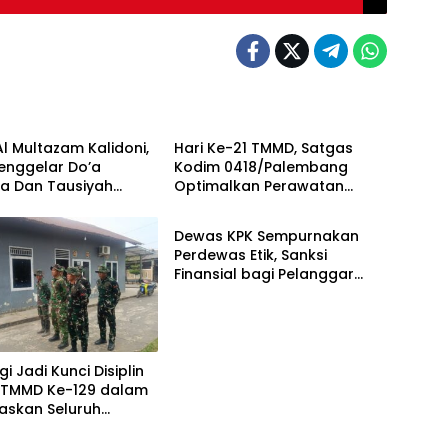
a
Berita
Al Multazam Kalidoni,
Hari Ke-21 TMMD, Satgas
enggelar Do’a
Kodim 0418/Palembang
a Dan Tausiyah
Optimalkan Perawatan
Berita
but HUT RI Ke-81
Lahan Ketahanan Pangan
 Pembicara Ustadz
Dewas KPK Sempurnakan
r’aini M.Pd
Perdewas Etik, Sanksi
Finansial bagi Pelanggar
Akan Diperberat
i Jadi Kunci Disiplin
 TMMD Ke-129 dalam
askan Seluruh
n Program