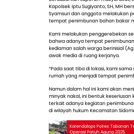
Kapolsek Iptu Sugiyanto, SH, MH bers
Syamsuri dan anggota melakukan p
tempat penimbunan bahan bakar min
Kami melakukan penggerebekan set
bahwa adanya tempat penimbunan bah
kediaman salah warga berinisial (Ag
awak media di ruang kerjanya.
“Pada saat tiba di lokasi, kami sama
rumah yang menjadi tempat penimb
Namun dalam hal ini kami akan men
minyak nakal, ini bentuk keserius
terkait adanya kegiatan penimbuna
di wilayah hukum Kecamatan Sidomu
Karendalops Polres Tabanan Te
Operasi Patuh Agung 2025