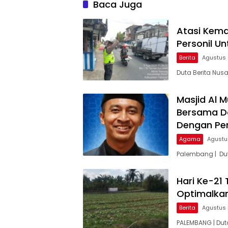
Baca Juga
Atasi Kema
Personil U
Berita
Agustus 
Duta Berita Nu
Masjid Al 
Bersama D
Dengan Pem
Agama
Agustu
Palembang | Du
Hari Ke-21
Optimalka
Berita
Agustus 
PALEMBANG | Dut