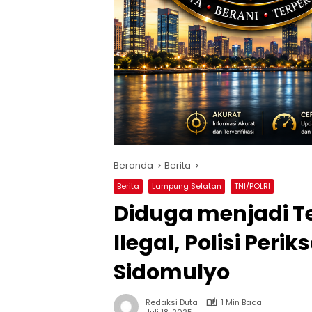
Beranda
Berita
Berita
Lampung Selatan
TNI/POLRI
Diduga menjadi 
Ilegal, Polisi Per
Sidomulyo
Redaksi Duta
1 Min Baca
Juli 18, 2025