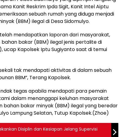
ama Kanit Reskrim Ipda Sigit, Kanit Intel Aiptu
emeriksaan sebuah rumah yang diduga menjadi
yak (BBM) ilegal di Desa Sidomulyo.
elah mendapatkan laporan dari masyarakat,
an bakar (BBM) ilegal jenis pertalite di
), ucap Kapolsek Iptu Sugiyanto saat di temui
 sekali tak mendapati aktivitas di dalam sebuah
unan BBM”, Terang Kapolsek.
indak tegas apabila mendapati para pemain
an kami dalam menanggapi keluhan masyarakat
n bahan bakar minyak (BBM) ilegal yang beredar
lyo Lampung Selatan, Tutup Kapolsek.(Zhoe)
kankan Disiplin dan Kesiapan Jelang Supervisi