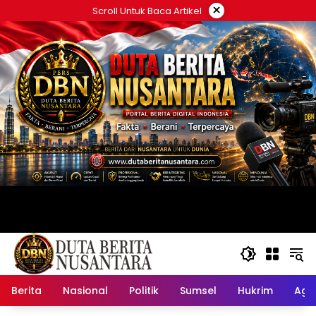
Langsung
×
Scroll Untuk Baca Artikel
ke
konten
Berita
Nasional
Politik
Sumsel
Hukrim
Ag