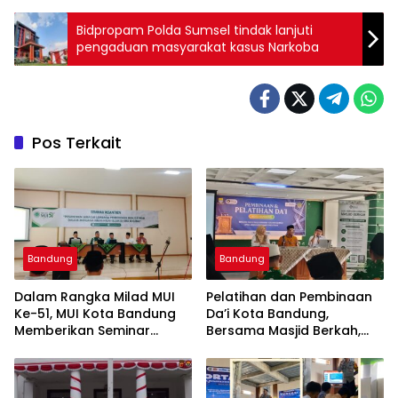
Bidpropam Polda Sumsel tindak lanjuti
pengaduan masyarakat kasus Narkoba
Pos Terkait
Bandung
Bandung
Dalam Rangka Milad MUI
Pelatihan dan Pembinaan
Ke-51, MUI Kota Bandung
Da’i Kota Bandung,
Memberikan Seminar
Bersama Masjid Berkah,
Pesantren Ke Seluruh
Bersama Kurangi Sampah
Pondok Pesantren di Kota
Bandung