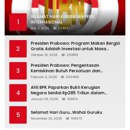
SELAMAT HARI KEBEBASAN PERS
1
INTERNASIONAL
Mei 3, 2025
224691
Presiden Prabowo: Program Makan Bergizi
2
Gratis Adalah Investasi untuk Masa
Depan Bangsa
Oktober 16, 2025
210889
Presiden Prabowo: Pengentasan
3
Kemiskinan Butuh Persatuan dan
Kepemimpinan yang Bertanggung Jawab
Februari 2, 2026
200468
Ahli BPK Paparkan Bukti Kerugian
4
Negara Senilai Rp285 Triliun dalam
Persidangan Korupsi PT Pertamina
Januari 29, 2026
199814
Selamat Hari Guru…Wahai Guruku
5
November 25, 2025
199673