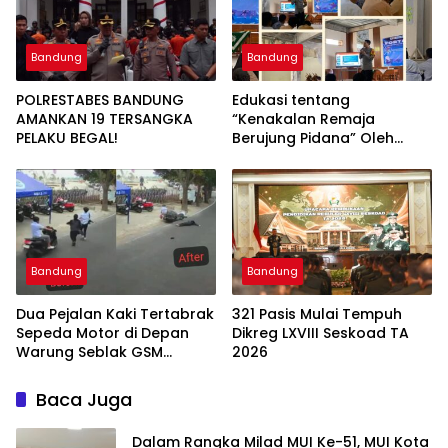
Bandung
Bandung
POLRESTABES BANDUNG
Edukasi tentang
AMANKAN 19 TERSANGKA
“Kenakalan Remaja
PELAKU BEGAL!
Berujung Pidana” Oleh
Polsek Wilayah Gedebage
Kota Bandung di SMK
Muhammadiyah 3
Bandung
Bandung
Bandung
Dua Pejalan Kaki Tertabrak
321 Pasis Mulai Tempuh
Sepeda Motor di Depan
Dikreg LXVIII Seskoad TA
Warung Seblak GSM
2026
Bandung, Satu Korban
Sempat Mengalami Kejang
Baca Juga
Dalam Rangka Milad MUI Ke-51, MUI Kota