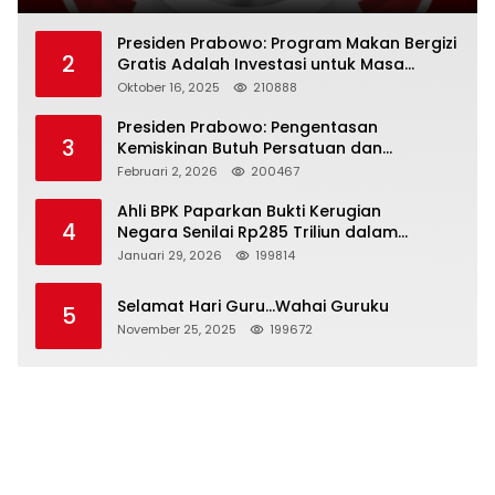
Presiden Prabowo: Program Makan Bergizi
2
Gratis Adalah Investasi untuk Masa
Depan Bangsa
Oktober 16, 2025
210888
Presiden Prabowo: Pengentasan
3
Kemiskinan Butuh Persatuan dan
Kepemimpinan yang Bertanggung Jawab
Februari 2, 2026
200467
Ahli BPK Paparkan Bukti Kerugian
4
Negara Senilai Rp285 Triliun dalam
Persidangan Korupsi PT Pertamina
Januari 29, 2026
199814
Selamat Hari Guru…Wahai Guruku
5
November 25, 2025
199672