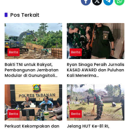
Pos Terkait
Berita
Berita
Bakti TNI untuk Rakyat,
Ryan Sinaga Peraih Jurnalis
Pembangunan Jembatan
KASAD AWARD dan Puluhan
Modular di Gunungsitoli
Kali Menerima
Masuki Tahap Pengecoran
Penghargaan Ajak Awak
Abutmen
Media Aktif Publikasi
Kegiatan TNI
Berita
Berita
Perkuat Kekompakan dan
Jelang HUT Ke-81 RI,