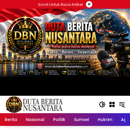
Langsung
×
Scroll Untuk Baca Artikel
ke
konten
Berita
Nasional
Politik
Sumsel
Hukrim
Ag