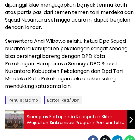
dipanggil kikie menguçapķan bąnyaķ terima kasih
atas partisipasi dari temen temen tani merdeka dan
Squad Nusantara sehingga acara ini dapat berjalan
dengan lancar.
Sementara Andi Wibowo selaku ketua Dpc Squąd
Nusantara kabupaten pekalongan sangat senang
bisa bersinergi bareng dengan DPD Kota
Pekalongan. Harapannya Semoga DPC Squad
Nusantara Kabupaten Pekalongan dan Dpd Tani
Merdeka Kota Pekalongan selalu rukun saling
mendukung satu sama lain.
Penulis: Marno
Editor: Red/Dbn
Sinergitas Forkopimda Kabupaten Blitar
Wujudkan Sinkronisasi Program Pemerintah
dan Harkamtibmas