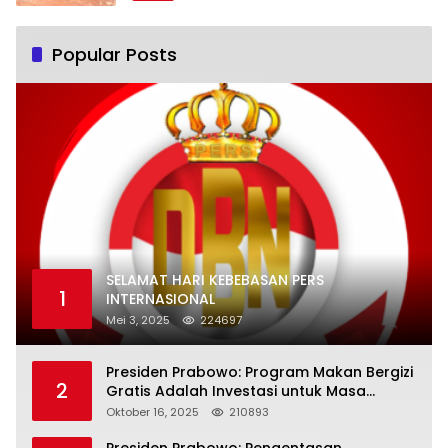
Popular Posts
SELAMAT HARI KEBEBASAN PERS
1
INTERNASIONAL
Mei 3, 2025
224697
Presiden Prabowo: Program Makan Bergizi
2
Gratis Adalah Investasi untuk Masa
Depan Bangsa
Oktober 16, 2025
210893
Presiden Prabowo: Pengentasan