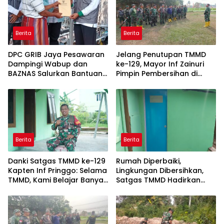
Berita
Berita
DPC GRIB Jaya Pesawaran
Jelang Penutupan TMMD
Dampingi Wabup dan
ke-129, Mayor Inf Zainuri
BAZNAS Salurkan Bantuan
Pimpin Pembersihan di
Korban Kebakaran di Way
Talang Jambe
Harong
Berita
Berita
Danki Satgas TMMD ke-129
Rumah Diperbaiki,
Kapten Inf Pringgo: Selama
Lingkungan Dibersihkan,
TMMD, Kami Belajar Banyak
Satgas TMMD Hadirkan
dari Masyarakat
Kenyamanan untuk Pak
Karyo