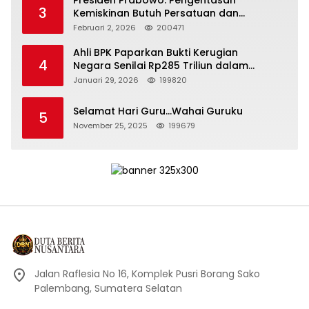
3
Kemiskinan Butuh Persatuan dan
Kepemimpinan yang Bertanggung Jawab
Februari 2, 2026
200471
Ahli BPK Paparkan Bukti Kerugian
4
Negara Senilai Rp285 Triliun dalam
Persidangan Korupsi PT Pertamina
Januari 29, 2026
199820
Selamat Hari Guru…Wahai Guruku
5
November 25, 2025
199679
Jalan Raflesia No 16, Komplek Pusri Borang Sako
Palembang, Sumatera Selatan