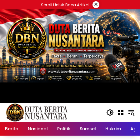
Langsung
×
Scroll Untuk Baca Artikel
ke
konten
Berita
Nasional
Politik
Sumsel
Hukrim
Ag