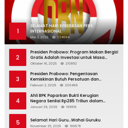
SELAMAT HARI KEBEBASAN PERS
1
INTERNASIONAL
Mei 3, 2025
224694
Presiden Prabowo: Program Makan Bergizi
2
Gratis Adalah Investasi untuk Masa
Depan Bangsa
Oktober 16, 2025
210892
Presiden Prabowo: Pengentasan
3
Kemiskinan Butuh Persatuan dan
Kepemimpinan yang Bertanggung Jawab
Februari 2, 2026
200469
Ahli BPK Paparkan Bukti Kerugian
4
Negara Senilai Rp285 Triliun dalam
Persidangan Korupsi PT Pertamina
Januari 29, 2026
199816
Selamat Hari Guru…Wahai Guruku
5
November 25, 2025
199678