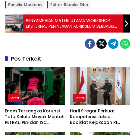
Penulis: Maulana
Editor: Redaksi Dbn
PENYAMPAIAN MATERI UTAMA WORKSHOP
EKSTERNAL PENINJAUAN KURIKULUM BERBASIS
OBE
Pos Terkait
Berita
Berita
Enam Tersangka Korupsi
Harli Siregar Perkuat
Tata Kelola Minyak Mentah
Kompetensi Jaksa,
PETRAL, PES dan ISC
Badiklat Kejaksaan RI
Diserahkan ke Penuntut
Gandeng BNSP Wujudkan
Umum
Sertifikasi Profesional