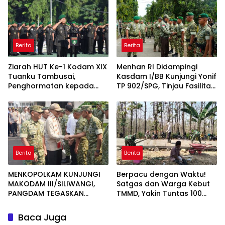
Berita
Berita
Ziarah HUT Ke-1 Kodam XIX
Menhan RI Didampingi
Tuanku Tambusai,
Kasdam I/BB Kunjungi Yonif
Penghormatan kepada
TP 902/SPG, Tinjau Fasilitas
Pahlawan Berlangsung
dan Beri Motivasi Prajurit
Khidmat
Berita
Berita
MENKOPOLKAM KUNJUNGI
Berpacu dengan Waktu!
MAKODAM III/SILIWANGI,
Satgas dan Warga Kebut
PANGDAM TEGASKAN
TMMD, Yakin Tuntas 100
KOMITMEN PERKUAT SINERGI
Persen Sebelum Penutupan
MENJAGA STABILITAS
Baca Juga
NASIONAL