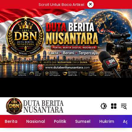
Langsung
×
Scroll Untuk Baca Artikel
ke
konten
Berita
Nasional
Politik
Sumsel
Hukrim
Ag