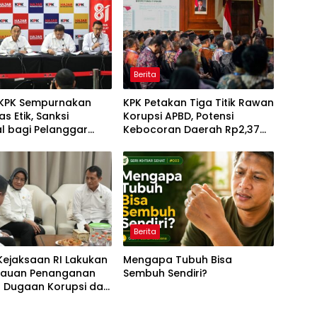
Berita
KPK Sempurnakan
KPK Petakan Tiga Titik Rawan
s Etik, Sanksi
Korupsi APBD, Potensi
al bagi Pelanggar
Kebocoran Daerah Rp2,37
iperberat
Triliun Berhasil Dimitigasi
Berita
Kejaksaan RI Lakukan
Mengapa Tubuh Bisa
auan Penanganan
Sembuh Sendiri?
a Dugaan Korupsi dan
ang Melibatkan
Jampidsus, FA di