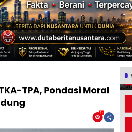
 TKA-TPA, Pondasi Moral
ndung
94