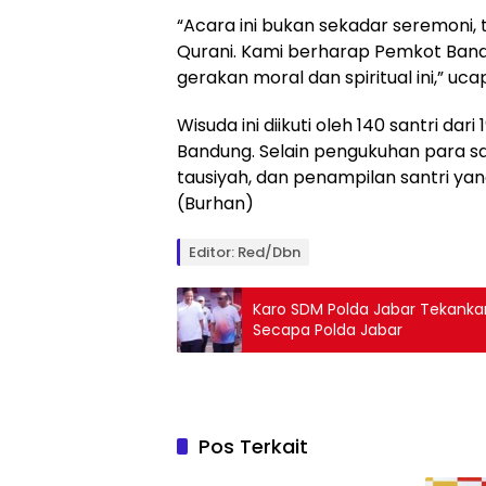
“Acara ini bukan sekadar seremon
Qurani. Kami berharap Pemkot Ban
gerakan moral dan spiritual ini,” uca
Wisuda ini diikuti oleh 140 santri d
Bandung. Selain pengukuhan para sant
tausiyah, dan penampilan santri y
(Burhan)
Editor: Red/Dbn
Karo SDM Polda Jabar Tekanka
Secapa Polda Jabar
Pos Terkait
Berita