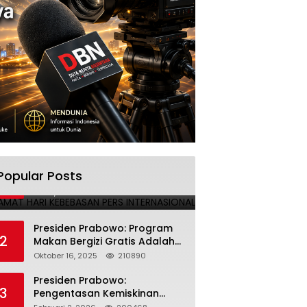
SELAMAT HARI KEBEBASAN PERS
Popular Posts
1
INTERNASIONAL
Mei 3, 2025
224692
Presiden Prabowo: Program
2
Makan Bergizi Gratis Adalah
Investasi untuk Masa Depan
Oktober 16, 2025
210890
Bangsa
Presiden Prabowo:
3
Pengentasan Kemiskinan
Butuh Persatuan dan