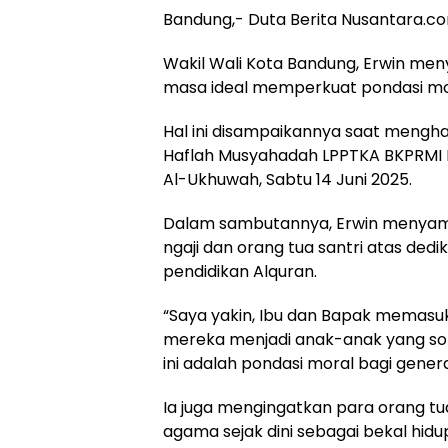
Bandung,- Duta Berita Nusantara.c
Wakil Wali Kota Bandung, Erwin me
masa ideal memperkuat pondasi mor
Hal ini disampaikannya saat mengha
Haflah Musyahadah LPPTKA BKPRMI K
Al-Ukhuwah, Sabtu 14 Juni 2025.
Dalam sambutannya, Erwin menyampa
ngaji dan orang tua santri atas de
pendidikan Alquran.
“Saya yakin, Ibu dan Bapak memasu
mereka menjadi anak-anak yang sole
ini adalah pondasi moral bagi genera
Ia juga mengingatkan para orang t
agama sejak dini sebagai bekal hidup