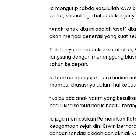
Ia mengutip sabda Rasulullah SAW 
wafat, kecuali tiga hal: sedekah jar
“Anak-anak kita ini adalah ‘aset’ ki
akan menjadi generasi yang kuat sec
Tak hanya memberikan sambutan, Er
langsung dengan menanggung biaya 
tahun ke depan.
Ia bahkan mengajak para hadirin u
mampu, khususnya dalam hal kebutuh
“Kalau ada anak yatim yang kesulit
hadir, kita semua harus hadir,” tera
Ia juga memastikan Pemerintah Ko
keagamaan sejak dini. Erwin berhar
dengan fondasi akidah dan akhlak y