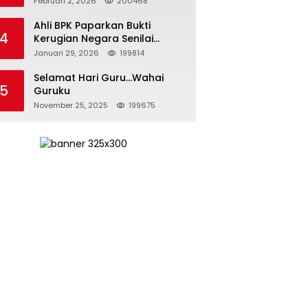
Februari 2, 2026
200468
Kepemimpinan yang
Bertanggung Jawab
Ahli BPK Paparkan Bukti
4
Kerugian Negara Senilai
Rp285 Triliun dalam
Januari 29, 2026
199814
Persidangan Korupsi PT
Pertamina
Selamat Hari Guru…Wahai
5
Guruku
November 25, 2025
199675