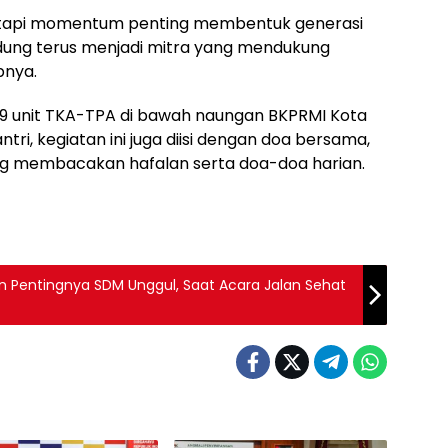
i, tapi momentum penting membentuk generasi
dung terus menjadi mitra yang mendukung
pnya.
ari 19 unit TKA-TPA di bawah naungan BKPRMI Kota
ri, kegiatan ini juga diisi dengan doa bersama,
ang membacakan hafalan serta doa-doa harian.
n Pentingnya SDM Unggul, Saat Acara Jalan Sehat