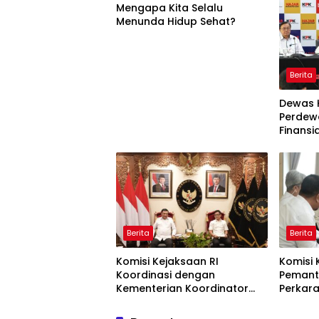
Mengapa Kita Selalu
Menunda Hidup Sehat?
Berita
Dewas 
Perdewa
Finansi
Akan D
Berita
Berita
Komisi Kejaksaan RI
Komisi 
Koordinasi dengan
Pemant
Kementerian Koordinator
Perkar
Bidang Politik dan
TPPU y
Keamanan Terkait
Mantan 