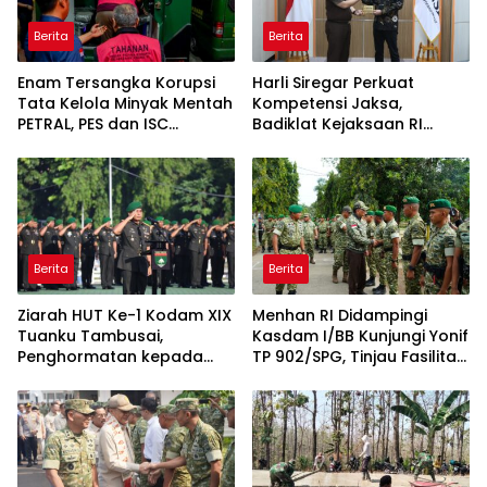
Berita
Berita
Enam Tersangka Korupsi
Harli Siregar Perkuat
Tata Kelola Minyak Mentah
Kompetensi Jaksa,
PETRAL, PES dan ISC
Badiklat Kejaksaan RI
Diserahkan ke Penuntut
Gandeng BNSP Wujudkan
Umum
Sertifikasi Profesional
Berita
Berita
Ziarah HUT Ke-1 Kodam XIX
Menhan RI Didampingi
Tuanku Tambusai,
Kasdam I/BB Kunjungi Yonif
Penghormatan kepada
TP 902/SPG, Tinjau Fasilitas
Pahlawan Berlangsung
dan Beri Motivasi Prajurit
Khidmat