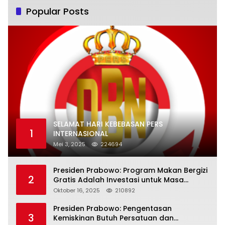
Popular Posts
SELAMAT HARI KEBEBASAN PERS
1
INTERNASIONAL
Mei 3, 2025
224694
Presiden Prabowo: Program Makan Bergizi
2
Gratis Adalah Investasi untuk Masa
Depan Bangsa
Oktober 16, 2025
210892
Presiden Prabowo: Pengentasan
3
Kemiskinan Butuh Persatuan dan