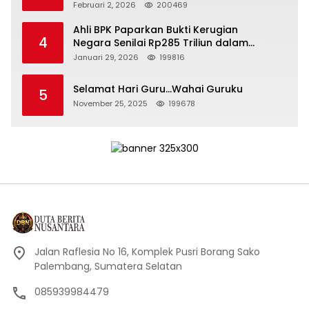
Kepemimpinan yang Bertanggung Jawab
Februari 2, 2026
200469
Ahli BPK Paparkan Bukti Kerugian
4
Negara Senilai Rp285 Triliun dalam
Persidangan Korupsi PT Pertamina
Januari 29, 2026
199816
Selamat Hari Guru…Wahai Guruku
5
November 25, 2025
199678
Jalan Raflesia No 16, Komplek Pusri Borang Sako
Palembang, Sumatera Selatan
085939984479