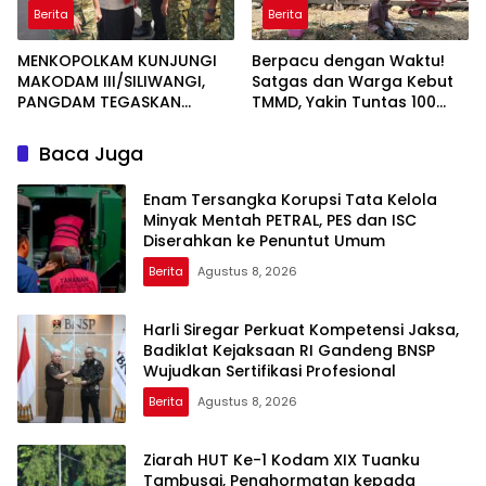
Berita
Berita
MENKOPOLKAM KUNJUNGI
Berpacu dengan Waktu!
MAKODAM III/SILIWANGI,
Satgas dan Warga Kebut
PANGDAM TEGASKAN
TMMD, Yakin Tuntas 100
KOMITMEN PERKUAT SINERGI
Persen Sebelum Penutupan
MENJAGA STABILITAS
Baca Juga
NASIONAL
Enam Tersangka Korupsi Tata Kelola
Minyak Mentah PETRAL, PES dan ISC
Diserahkan ke Penuntut Umum
Berita
Agustus 8, 2026
Harli Siregar Perkuat Kompetensi Jaksa,
Badiklat Kejaksaan RI Gandeng BNSP
Wujudkan Sertifikasi Profesional
Berita
Agustus 8, 2026
Ziarah HUT Ke-1 Kodam XIX Tuanku
Tambusai, Penghormatan kepada