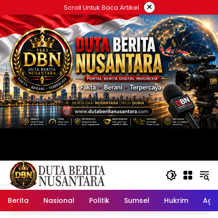
Langsung
×
Scroll Untuk Baca Artikel
ke
konten
Berita
Nasional
Politik
Sumsel
Hukrim
Ag