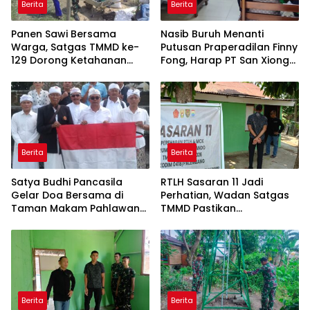
Berita
Berita
Panen Sawi Bersama
Nasib Buruh Menanti
Warga, Satgas TMMD ke-
Putusan Praperadilan Finny
129 Dorong Ketahanan
Fong, Harap PT San Xiong
Pangan di Palembang
Kembali Beroperasi
Berita
Berita
Satya Budhi Pancasila
RTLH Sasaran 11 Jadi
Gelar Doa Bersama di
Perhatian, Wadan Satgas
Taman Makam Pahlawan
TMMD Pastikan
Margarana Tabanan
Pembangunan Berjalan
Sesuai Target
Berita
Berita