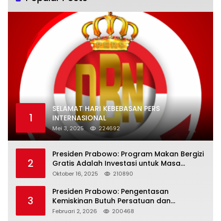
SELAMAT HARI KEBEBASAN PERS
1
INTERNASIONAL
Mei 3, 2025
224692
Presiden Prabowo: Program Makan Bergizi
2
Gratis Adalah Investasi untuk Masa
Depan Bangsa
Oktober 16, 2025
210890
Presiden Prabowo: Pengentasan
3
Kemiskinan Butuh Persatuan dan
Kepemimpinan yang Bertanggung Jawab
Februari 2, 2026
200468