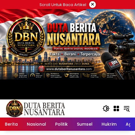
Langsung
×
Scroll Untuk Baca Artikel
ke
konten
Berita
Nasional
Politik
Sumsel
Hukrim
Ag