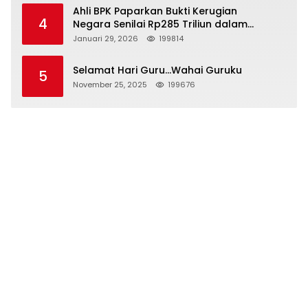
Ahli BPK Paparkan Bukti Kerugian
4
Negara Senilai Rp285 Triliun dalam
Persidangan Korupsi PT Pertamina
Januari 29, 2026
199814
Selamat Hari Guru…Wahai Guruku
5
November 25, 2025
199676