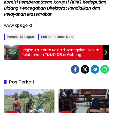
Komisi Pemberantasan Korupsi (KPK) Kedeputian
Bidang Pencegahan Direktorat Pendidikan dan
Pelayanan Masyarakat
www.kpk.go.id
Penulis: Ki Bagus
Editor: Redaksi Dbn
Brigjen TNI Yanto Reinald Nainggolan Evaluasi
Pelaksanaan TMMD 128 di Gebang
Pos Terkait