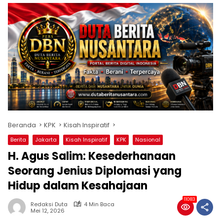
Beranda
KPK
Kisah Inspiratif
Berita
Jakarta
Kisah Inspiratif
KPK
Nasional
H. Agus Salim: Kesederhanaan
Seorang Jenius Diplomasi yang
Hidup dalam Kesahajaan
11083
Redaksi Duta
4 Min Baca
Mei 12, 2026