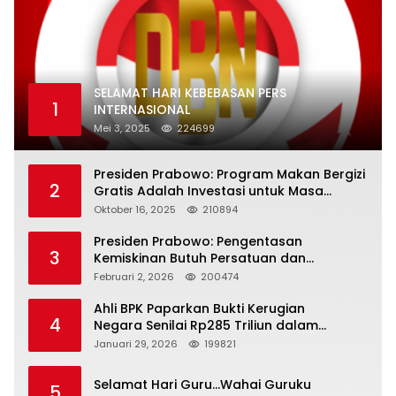
SELAMAT HARI KEBEBASAN PERS
1
INTERNASIONAL
Mei 3, 2025
224699
Presiden Prabowo: Program Makan Bergizi
2
Gratis Adalah Investasi untuk Masa
Depan Bangsa
Oktober 16, 2025
210894
Presiden Prabowo: Pengentasan
3
Kemiskinan Butuh Persatuan dan
Kepemimpinan yang Bertanggung Jawab
Februari 2, 2026
200474
Ahli BPK Paparkan Bukti Kerugian
4
Negara Senilai Rp285 Triliun dalam
Persidangan Korupsi PT Pertamina
Januari 29, 2026
199821
Selamat Hari Guru…Wahai Guruku
5