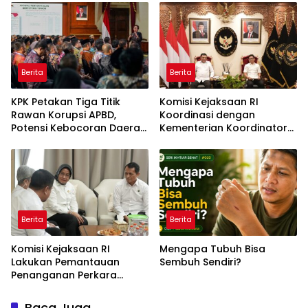
Berita
Berita
KPK Petakan Tiga Titik
Komisi Kejaksaan RI
Rawan Korupsi APBD,
Koordinasi dengan
Potensi Kebocoran Daerah
Kementerian Koordinator
Rp2,37 Triliun Berhasil
Bidang Politik dan
Dimitigasi
Keamanan Terkait
Pengawasan Penanganan
Perkara Dugaan Korupsi
dan TPPU Mantan
Jampidsus, FA
Berita
Berita
Komisi Kejaksaan RI
Mengapa Tubuh Bisa
Lakukan Pemantauan
Sembuh Sendiri?
Penanganan Perkara
Dugaan Korupsi dan TPPU
yang Melibatkan Mantan
Baca Juga