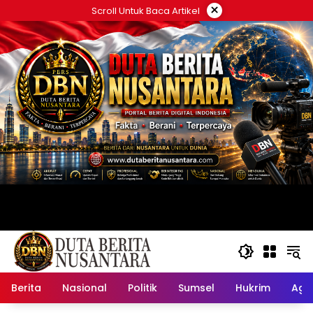
Langsung
×
Scroll Untuk Baca Artikel
ke
konten
Berita
Nasional
Politik
Sumsel
Hukrim
Ag