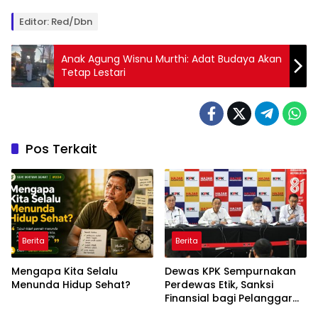
Editor: Red/Dbn
Anak Agung Wisnu Murthi: Adat Budaya Akan
Tetap Lestari
Pos Terkait
Berita
Berita
Mengapa Kita Selalu
Dewas KPK Sempurnakan
Menunda Hidup Sehat?
Perdewas Etik, Sanksi
Finansial bagi Pelanggar
Akan Diperberat