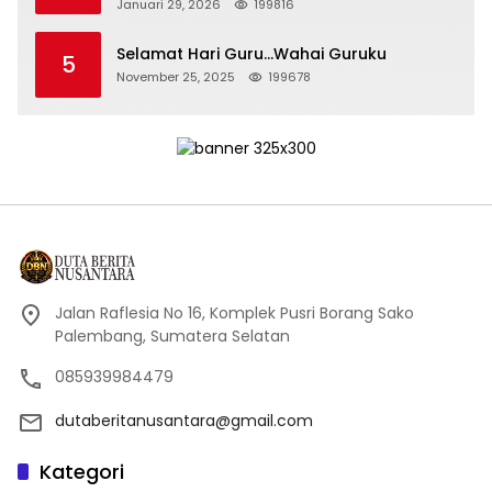
Persidangan Korupsi PT Pertamina
Januari 29, 2026
199816
Selamat Hari Guru…Wahai Guruku
5
November 25, 2025
199678
Jalan Raflesia No 16, Komplek Pusri Borang Sako
Palembang, Sumatera Selatan
085939984479
dutaberitanusantara@gmail.com
Kategori