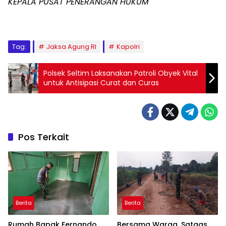
KEPALA PUSAT PENERANGAN HUKUM
Tag:
Jaksa Agung RI
Kapolri
Polsek Seltim Laksanakan Patroli Obyek Vital
untuk Antisipasi Curat dan Curas
Pos Terkait
Berita
Berita
Rumah Bapak Fernando
Bersama Warga, Satgas