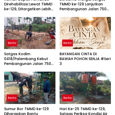
Direhabilitasi Lewat TMMD
TMMD ke-129 Lanjutkan
ke-129, Ditargetkan Lebih
Pembangunan Jalan 750
Aman dan Nyaman
Meter di Talang Jambe
Berita
Berita
Satgas Kodim
BAYANGAN CINTA DI
0418/Palembang Kebut
BAWAH POHON SENJA #Seri
Pembangunan Jalan 750
3
Meter
Berita
Berita
Sumur Bor TMMD ke-129
Hari Ke-25 TMMD ke-129,
Diharapkan Bantu
Satgas Periksa Kondisi Air