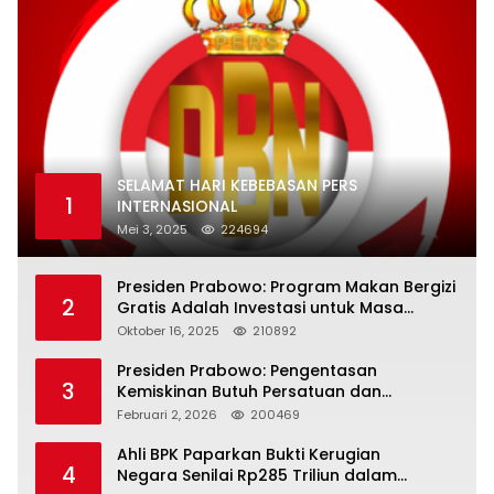
SELAMAT HARI KEBEBASAN PERS
1
INTERNASIONAL
Mei 3, 2025
224694
Presiden Prabowo: Program Makan Bergizi
2
Gratis Adalah Investasi untuk Masa
Depan Bangsa
Oktober 16, 2025
210892
Presiden Prabowo: Pengentasan
3
Kemiskinan Butuh Persatuan dan
Kepemimpinan yang Bertanggung Jawab
Februari 2, 2026
200469
Ahli BPK Paparkan Bukti Kerugian
4
Negara Senilai Rp285 Triliun dalam