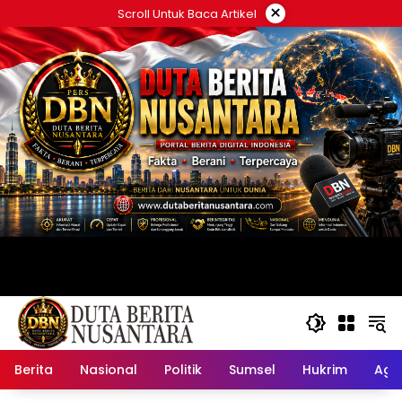
Langsung
×
Scroll Untuk Baca Artikel
ke
konten
Berita
Nasional
Politik
Sumsel
Hukrim
Ag