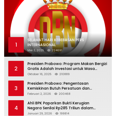
SELAMAT HARI KEBEBASAN PERS
1
INTERNASIONAL
Mei 3, 2025
224691
Presiden Prabowo: Program Makan Bergizi
2
Gratis Adalah Investasi untuk Masa
Depan Bangsa
Oktober 16, 2025
210889
Presiden Prabowo: Pengentasan
3
Kemiskinan Butuh Persatuan dan
Kepemimpinan yang Bertanggung Jawab
Februari 2, 2026
200468
Ahli BPK Paparkan Bukti Kerugian
4
Negara Senilai Rp285 Triliun dalam
Persidangan Korupsi PT Pertamina
Januari 29, 2026
199814