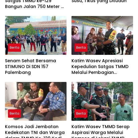
Satgas TMMD ke-129
Susu, Tikus yang Dituduh
Bangun Jalan 750 Meter di
Talang Jambe
Berita
Berita
Senam Sehat Bersama
Katim Wasev Apresiasi
STIMUNO Di SDN 157
Kepedulian Satgas TMMD
Palembang
Melalui Pembagian
Sembako
Berita
Berita
Komsos Jadi Jembatan
Katim Wasev TMMD Serap
Kedekatan TNI dan Warga
Aspirasi Warga Melalui