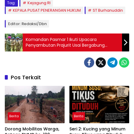
Tag:
Kejagung RI
KEPALA PUSAT PENERANGAN HUKUM
ST Burhanuddin
Editor: Redaksi/Dbn
Komandan Pasmar 1 Ikuti Upacara
Penyambutan Prajurit Usai Bergabung
Dalam Misi PBB
Pos Terkait
Berita
Berita
Dorong Mobilitas Warga,
Seri 2: Kucing yang Minum