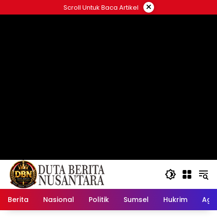
Langsung
×
Scroll Untuk Baca Artikel
ke
konten
Berita
Nasional
Politik
Sumsel
Hukrim
Ag