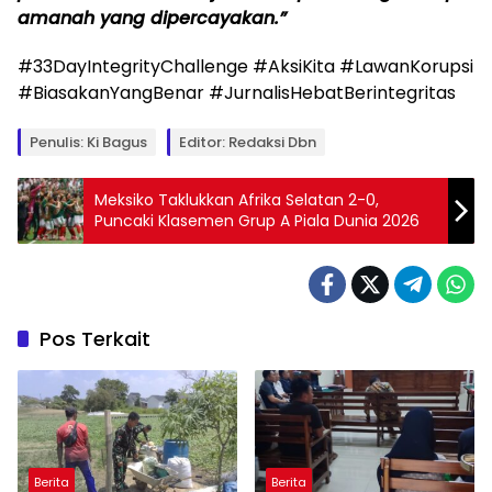
amanah yang dipercayakan.”
#33DayIntegrityChallenge #AksiKita #LawanKorupsi
#BiasakanYangBenar #JurnalisHebatBerintegritas
Penulis: Ki Bagus
Editor: Redaksi Dbn
Meksiko Taklukkan Afrika Selatan 2-0,
Puncaki Klasemen Grup A Piala Dunia 2026
Pos Terkait
Berita
Berita