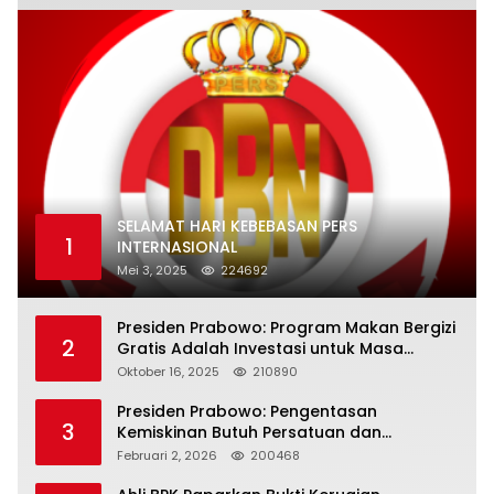
SELAMAT HARI KEBEBASAN PERS
1
INTERNASIONAL
Mei 3, 2025
224692
Presiden Prabowo: Program Makan Bergizi
2
Gratis Adalah Investasi untuk Masa
Depan Bangsa
Oktober 16, 2025
210890
Presiden Prabowo: Pengentasan
3
Kemiskinan Butuh Persatuan dan
Kepemimpinan yang Bertanggung Jawab
Februari 2, 2026
200468