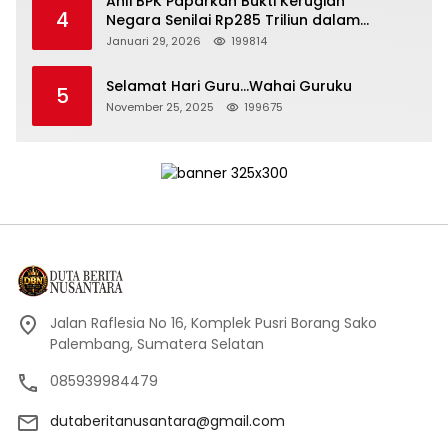
Ahli BPK Paparkan Bukti Kerugian
4
Negara Senilai Rp285 Triliun dalam
Persidangan Korupsi PT Pertamina
Januari 29, 2026
199814
Selamat Hari Guru…Wahai Guruku
5
November 25, 2025
199675
Jalan Raflesia No 16, Komplek Pusri Borang Sako
Palembang, Sumatera Selatan
085939984479
dutaberitanusantara@gmail.com