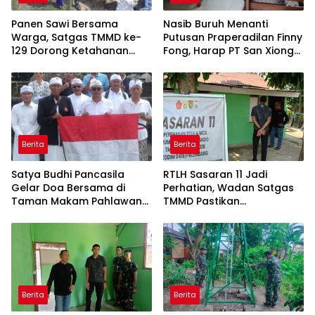
Panen Sawi Bersama
Nasib Buruh Menanti
Warga, Satgas TMMD ke-
Putusan Praperadilan Finny
129 Dorong Ketahanan
Fong, Harap PT San Xiong
Pangan di Palembang
Kembali Beroperasi
Berita
Berita
Satya Budhi Pancasila
RTLH Sasaran 11 Jadi
Gelar Doa Bersama di
Perhatian, Wadan Satgas
Taman Makam Pahlawan
TMMD Pastikan
Margarana Tabanan
Pembangunan Berjalan
Sesuai Target
Berita
Berita