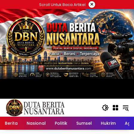
Langsung
×
Scroll Untuk Baca Artikel
ke
konten
Berita
Nasional
Politik
Sumsel
Hukrim
Ag