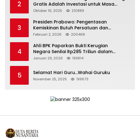
2
Gratis Adalah Investasi untuk Masa
Depan Bangsa
Oktober 16, 2025
210889
Presiden Prabowo: Pengentasan
3
Kemiskinan Butuh Persatuan dan
Kepemimpinan yang Bertanggung Jawab
Februari 2, 2026
200468
Ahli BPK Paparkan Bukti Kerugian
4
Negara Senilai Rp285 Triliun dalam
Persidangan Korupsi PT Pertamina
Januari 29, 2026
199814
Selamat Hari Guru…Wahai Guruku
5
November 25, 2025
199673