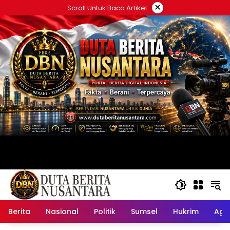
Langsung
×
Scroll Untuk Baca Artikel
ke
konten
Berita
Nasional
Politik
Sumsel
Hukrim
Ag