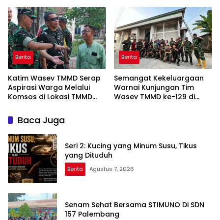
Sembako
0418/Palembang
Berita
Berita
Katim Wasev TMMD Serap
Semangat Kekeluargaan
Aspirasi Warga Melalui
Warnai Kunjungan Tim
Komsos di Lokasi TMMD
Wasev TMMD ke-129 di
Kodim 0418/Palembang
Talang Jambe
Baca Juga
Seri 2: Kucing yang Minum Susu, Tikus
yang Dituduh
Berita
Agustus 7, 2026
Senam Sehat Bersama STIMUNO Di SDN
157 Palembang