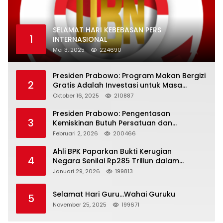
SELAMAT HARI KEBEBASAN PERS
1
INTERNASIONAL
Mei 3, 2025
224690
Presiden Prabowo: Program Makan Bergizi
2
Gratis Adalah Investasi untuk Masa
Depan Bangsa
Oktober 16, 2025
210887
Presiden Prabowo: Pengentasan
3
Kemiskinan Butuh Persatuan dan
Kepemimpinan yang Bertanggung Jawab
Februari 2, 2026
200466
Ahli BPK Paparkan Bukti Kerugian
4
Negara Senilai Rp285 Triliun dalam
Persidangan Korupsi PT Pertamina
Januari 29, 2026
199813
Selamat Hari Guru…Wahai Guruku
5
November 25, 2025
199671