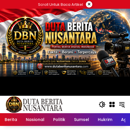
Langsung
×
Scroll Untuk Baca Artikel
ke
konten
Berita
Nasional
Politik
Sumsel
Hukrim
Ag