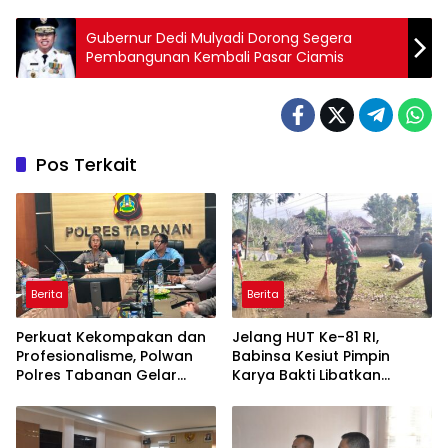
Gubernur Dedi Mulyadi Dorong Segera
Pembangunan Kembali Pasar Ciamis
Pos Terkait
Berita
Berita
Perkuat Kekompakan dan
Jelang HUT Ke-81 RI,
Profesionalisme, Polwan
Babinsa Kesiut Pimpin
Polres Tabanan Gelar
Karya Bakti Libatkan
Pertemuan Rutin
Mahasiswa Universitas
Udayana