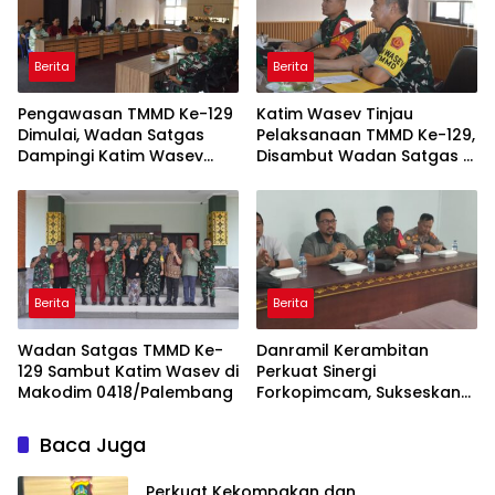
Berita
Berita
Pengawasan TMMD Ke-129
Katim Wasev Tinjau
Dimulai, Wadan Satgas
Pelaksanaan TMMD Ke-129,
Dampingi Katim Wasev
Disambut Wadan Satgas di
Tinjau Lokasi Kegiatan
Makodim
Berita
Berita
Wadan Satgas TMMD Ke-
Danramil Kerambitan
129 Sambut Katim Wasev di
Perkuat Sinergi
Makodim 0418/Palembang
Forkopimcam, Sukseskan
HUT RI Ke-81 Bermakna
Bagi Seluruh Masyarakat
Baca Juga
Perkuat Kekompakan dan