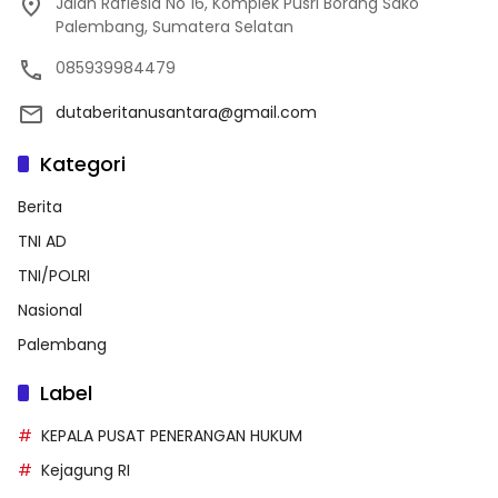
Jalan Raflesia No 16, Komplek Pusri Borang Sako
Palembang, Sumatera Selatan
085939984479
dutaberitanusantara@gmail.com
Kategori
Berita
TNI AD
TNI/POLRI
Nasional
Palembang
Label
KEPALA PUSAT PENERANGAN HUKUM
Kejagung RI