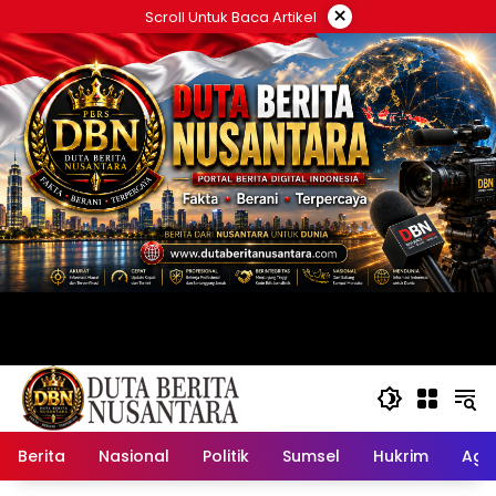
Langsung
×
Scroll Untuk Baca Artikel
ke
konten
Berita
Nasional
Politik
Sumsel
Hukrim
Ag