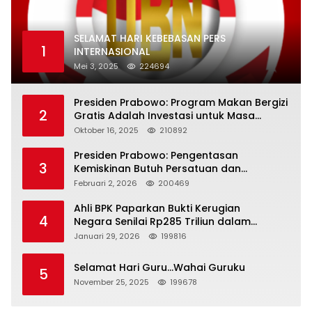
SELAMAT HARI KEBEBASAN PERS
1
INTERNASIONAL
Mei 3, 2025
224694
Presiden Prabowo: Program Makan Bergizi
2
Gratis Adalah Investasi untuk Masa
Depan Bangsa
Oktober 16, 2025
210892
Presiden Prabowo: Pengentasan
3
Kemiskinan Butuh Persatuan dan
Kepemimpinan yang Bertanggung Jawab
Februari 2, 2026
200469
Ahli BPK Paparkan Bukti Kerugian
4
Negara Senilai Rp285 Triliun dalam
Persidangan Korupsi PT Pertamina
Januari 29, 2026
199816
Selamat Hari Guru…Wahai Guruku
5
November 25, 2025
199678