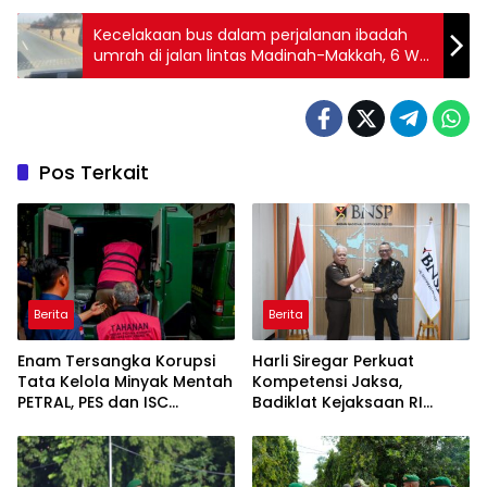
Kecelakaan bus dalam perjalanan ibadah
umrah di jalan lintas Madinah-Makkah, 6 WNI
Meninggal Dunia
Pos Terkait
Berita
Berita
Enam Tersangka Korupsi
Harli Siregar Perkuat
Tata Kelola Minyak Mentah
Kompetensi Jaksa,
PETRAL, PES dan ISC
Badiklat Kejaksaan RI
Diserahkan ke Penuntut
Gandeng BNSP Wujudkan
Umum
Sertifikasi Profesional