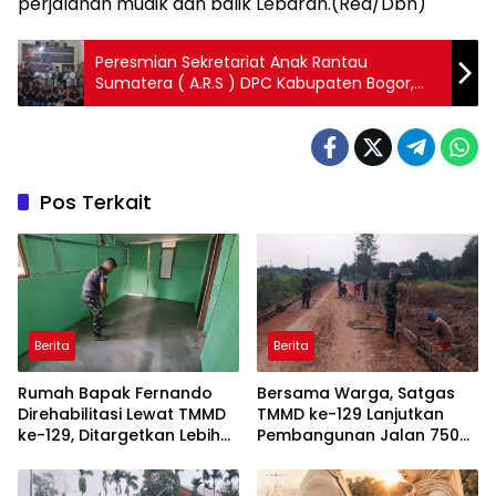
perjalanan mudik dan balik Lebaran.(Red/Dbn)
Peresmian Sekretariat Anak Rantau
Sumatera ( A.R.S ) DPC Kabupaten Bogor,
sekaligus Buka Puasa Bersama
Pos Terkait
Berita
Berita
Rumah Bapak Fernando
Bersama Warga, Satgas
Direhabilitasi Lewat TMMD
TMMD ke-129 Lanjutkan
ke-129, Ditargetkan Lebih
Pembangunan Jalan 750
Aman dan Nyaman
Meter di Talang Jambe