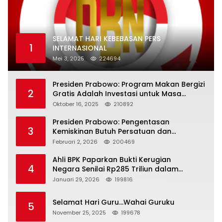
SELAMAT HARI KEBEBASAN PERS
1
INTERNASIONAL
Mei 3, 2025
224694
Presiden Prabowo: Program Makan Bergizi
2
Gratis Adalah Investasi untuk Masa
Depan Bangsa
Oktober 16, 2025
210892
Presiden Prabowo: Pengentasan
3
Kemiskinan Butuh Persatuan dan
Kepemimpinan yang Bertanggung Jawab
Februari 2, 2026
200469
Ahli BPK Paparkan Bukti Kerugian
4
Negara Senilai Rp285 Triliun dalam
Persidangan Korupsi PT Pertamina
Januari 29, 2026
199816
Selamat Hari Guru…Wahai Guruku
5
November 25, 2025
199678