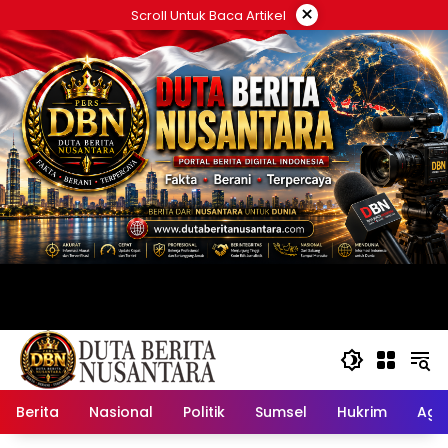
Langsung
×
Scroll Untuk Baca Artikel
ke
konten
Berita
Nasional
Politik
Sumsel
Hukrim
Ag