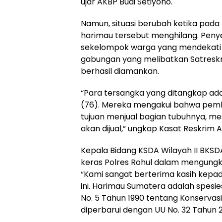
ujar AKBP Budi Setiyono.
Namun, situasi berubah ketika pada
harimau tersebut menghilang. Peny
sekelompok warga yang mendekati lok
gabungan yang melibatkan Satreskri
berhasil diamankan.
“Para tersangka yang ditangkap adalah
(76). Mereka mengakui bahwa pemb
tujuan menjual bagian tubuhnya, m
akan dijual,” ungkap Kasat Reskrim 
Kepala Bidang KSDA Wilayah II BKSDA
keras Polres Rohul dalam mengungka
“Kami sangat berterima kasih kepa
ini. Harimau Sumatera adalah spesi
No. 5 Tahun 1990 tentang Konservas
diperbarui dengan UU No. 32 Tahun 2