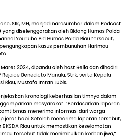
iyono, SIK, MH, menjadi narasumber dalam Podcast
uk) yang diselenggarakan oleh Bidang Humas Polda
hannel YouTube Bid Humas Polda Riau tersebut,
s pengungkapan kasus pembunuhan Harimau
to.
Maret 2024, dipandu oleh host Bella dan dihadiri
 Rejoice Benedicto Manalu, Strk, serta Kepala
i Riau, Mustafa Imran Lubis.
njelaskan kronologi keberhasilan timnya dalam
nggemparkan masyarakat. “Berdasarkan laporan
inkamtibmas menerima informasi dari warga
 jerat babi. Setelah menerima laporan tersebut,
an BKSDA Riau untuk memastikan keselamatan
imau tersebut tidak menimbulkan korban jiwa,”