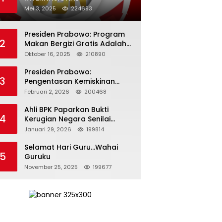
Mei 3, 2025
224693
Presiden Prabowo: Program
2
Makan Bergizi Gratis Adalah
Investasi untuk Masa Depan
Oktober 16, 2025
210890
Bangsa
Presiden Prabowo:
3
Pengentasan Kemiskinan
Butuh Persatuan dan
Februari 2, 2026
200468
Kepemimpinan yang
Bertanggung Jawab
Ahli BPK Paparkan Bukti
4
Kerugian Negara Senilai
Rp285 Triliun dalam
Januari 29, 2026
199814
Persidangan Korupsi PT
Pertamina
Selamat Hari Guru…Wahai
5
Guruku
November 25, 2025
199677