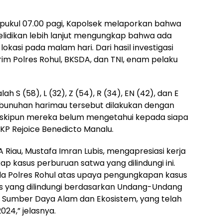
 pukul 07.00 pagi, Kapolsek melaporkan bahwa
elidikan lebih lanjut mengungkap bahwa ada
asi pada malam hari. Dari hasil investigasi
m Polres Rohul, BKSDA, dan TNI, enam pelaku
 S (58), L (32), Z (54), R (34), EN (42), dan E
unuhan harimau tersebut dilakukan dengan
eskipun mereka belum mengetahui kepada siapa
AKP Rejoice Benedicto Manalu.
 Riau, Mustafa Imran Lubis, mengapresiasi kerja
p kasus perburuan satwa yang dilindungi ini.
da Polres Rohul atas upaya pengungkapan kasus
es yang dilindungi berdasarkan Undang-Undang
i Sumber Daya Alam dan Ekosistem, yang telah
024,” jelasnya.