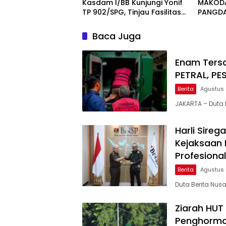
Kasdam I/BB Kunjungi Yonif
MAKODAM
TP 902/SPG, Tinjau Fasilitas
PANGD
dan Beri Motivasi Prajurit
KOMITM
MENJAG
Baca Juga
NASION
Enam Tersa
PETRAL, PE
Berita
Agustus 
JAKARTA – Duta 
Harli Sireg
Kejaksaan 
Profesional
Berita
Agustus 
Duta Berita Nus
Ziarah HUT
Penghorma