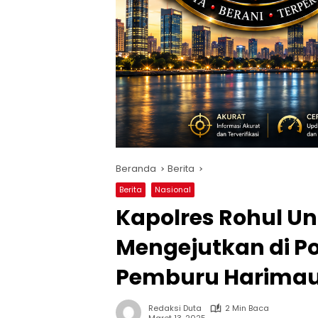
Beranda
Berita
Berita
Nasional
Kapolres Rohul U
Mengejutkan di P
Pemburu Harimau
Redaksi Duta
2 Min Baca
Maret 13, 2025