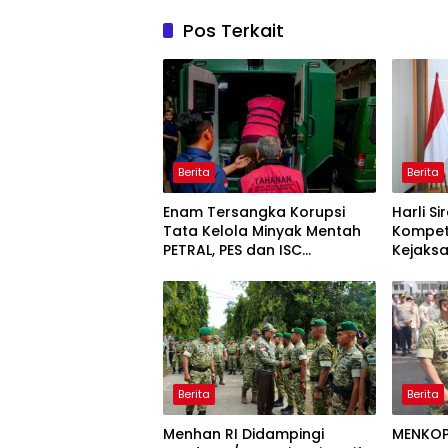
Pos Terkait
Berita
Berita
Enam Tersangka Korupsi
Harli S
Tata Kelola Minyak Mentah
Kompete
PETRAL, PES dan ISC
Kejaks
Diserahkan ke Penuntut
Wujudka
Umum
Profesi
Berita
Berita
Menhan RI Didampingi
MENKOP