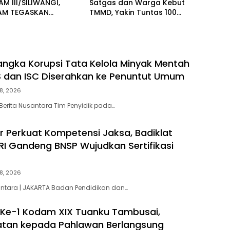
 III/SILIWANGI,
Satgas dan Warga Kebut
AM TEGASKAN
TMMD, Yakin Tuntas 100
EN PERKUAT SINERGI
Persen Sebelum Penutupan
A STABILITAS
AL
ngka Korupsi Tata Kelola Minyak Mentah
S dan ISC Diserahkan ke Penuntut Umum
8, 2026
Berita Nusantara Tim Penyidik pada…
ar Perkuat Kompetensi Jaksa, Badiklat
RI Gandeng BNSP Wujudkan Sertifikasi
8, 2026
antara | JAKARTA Badan Pendidikan dan…
 Ke-1 Kodam XIX Tuanku Tambusai,
tan kepada Pahlawan Berlangsung