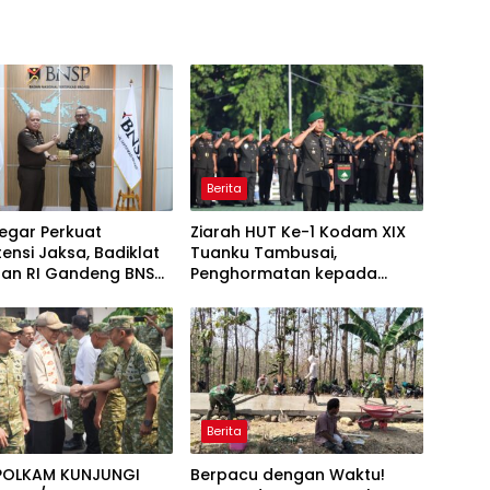
Berita
iregar Perkuat
Ziarah HUT Ke-1 Kodam XIX
nsi Jaksa, Badiklat
Tuanku Tambusai,
aan RI Gandeng BNSP
Penghormatan kepada
n Sertifikasi
Pahlawan Berlangsung
onal
Khidmat
Berita
OLKAM KUNJUNGI
Berpacu dengan Waktu!