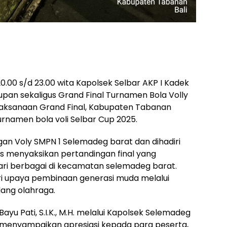
 20.00 s/d 23.00 wita Kapolsek Selbar AKP I Kadek
pan sekaligus Grand Final Turnamen Bola Volly
laksanaan Grand Final, Kabupaten Tabanan
urnamen bola voli Selbar Cup 2025.
an Voly SMPN 1 Selemadeg barat dan dihadiri
s menyaksikan pertandingan final yang
ri berbagai di kecamatan selemadeg barat.
i upaya pembinaan generasi muda melalui
idang olahraga.
ayu Pati, S.I.K., M.H. melalui Kapolsek Selemadeg
 menyampaikan apresiasi kepada para peserta,