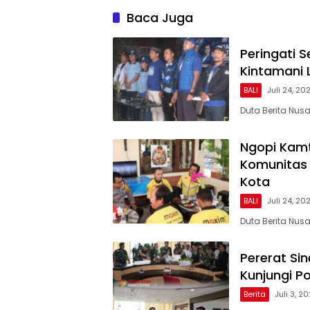
Baca Juga
Peringati 
Kintamani 
BALI
Juli 24, 20
Duta Berita Nus
Ngopi Kamt
Komunitas 
Kota
BALI
Juli 24, 20
Duta Berita Nu
Pererat Si
Kunjungi P
Berita
Juli 3, 2