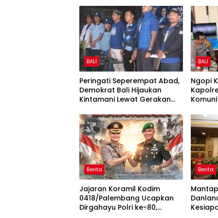
BALI
BALI
Peringati Seperempat Abad,
Ngopi 
Demokrat Bali Hijaukan
Kapolr
Kintamani Lewat Gerakan
Komunit
Langit Biru Indonesia ASRI
Strate
Kota
Berita
Berita
Jajaran Koramil Kodim
Mantapk
0418/Palembang Ucapkan
Danlan
Dirgahayu Polri ke-80,
Kesiap
Perkuat Sinergitas TNI-Polri
Polda 