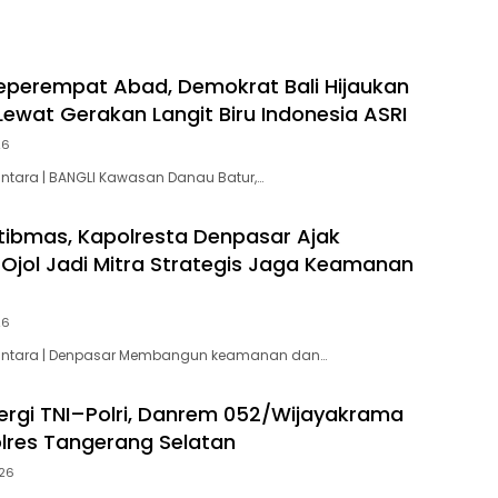
Kebersamaan dengan
Masyarakat
Seperempat Abad, Demokrat Bali Hijaukan
Lewat Gerakan Langit Biru Indonesia ASRI
26
antara | BANGLI Kawasan Danau Batur,…
ibmas, Kapolresta Denpasar Ajak
Ojol Jadi Mitra Strategis Jaga Keamanan
26
santara | Denpasar Membangun keamanan dan…
nergi TNI–Polri, Danrem 052/Wijayakrama
olres Tangerang Selatan
026