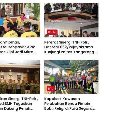
Berita
Kamtibmas,
Pererat Sinergi TNI–Polri,
esta Denpasar Ajak
Danrem 052/Wijayakrama
as Ojol Jadi Mitra
Kunjungi Polres Tangerang
gis Jaga Keamanan
Selatan
BALI
an Sinergi TNI-Polri,
Kapolsek Kawasan
ud SMH Tegaskan
Pelabuhan Benoa Pimpin
an Dukung Penuh
Bakti Religi di Pura Segara,
Sumsel
Perkuat Kepedulian dan