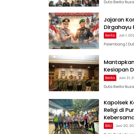
Duta Berita Nus
Jajaran K
Dirgahayu P
Berita
Juli 1, 20
Palembang | Du
Mantapkan 
Kesiapan D
Berita
Juni 21, 
Duta Berita Nus
Kapolsek K
Religi di P
Kebersama
BALI
Juni 20, 2