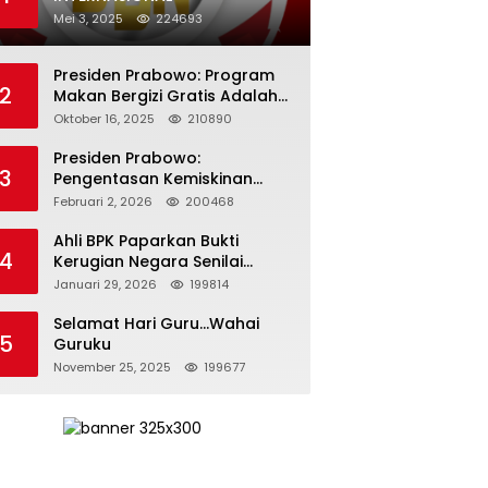
Mei 3, 2025
224693
Presiden Prabowo: Program
2
Makan Bergizi Gratis Adalah
Investasi untuk Masa Depan
Oktober 16, 2025
210890
Bangsa
Presiden Prabowo:
3
Pengentasan Kemiskinan
Butuh Persatuan dan
Februari 2, 2026
200468
Kepemimpinan yang
Bertanggung Jawab
Ahli BPK Paparkan Bukti
4
Kerugian Negara Senilai
Rp285 Triliun dalam
Januari 29, 2026
199814
Persidangan Korupsi PT
Pertamina
Selamat Hari Guru…Wahai
5
Guruku
November 25, 2025
199677