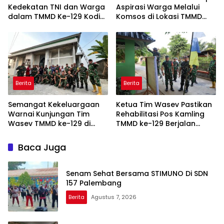
Kedekatan TNI dan Warga
Aspirasi Warga Melalui
dalam TMMD Ke-129 Kodim
Komsos di Lokasi TMMD
0418/Palembang
Kodim 0418/Palembang
Berita
Berita
Semangat Kekeluargaan
Ketua Tim Wasev Pastikan
Warnai Kunjungan Tim
Rehabilitasi Pos Kamling
Wasev TMMD ke-129 di
TMMD ke-129 Berjalan
Talang Jambe
Sesuai Target
Baca Juga
Senam Sehat Bersama STIMUNO Di SDN
157 Palembang
Berita
Agustus 7, 2026