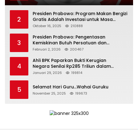
Presiden Prabowo: Program Makan Bergizi
2
Gratis Adalah Investasi untuk Masa
Depan Bangsa
Oktober 16, 2025
210888
Presiden Prabowo: Pengentasan
3
Kemiskinan Butuh Persatuan dan
Kepemimpinan yang Bertanggung Jawab
Februari 2, 2026
200467
Ahli BPK Paparkan Bukti Kerugian
4
Negara Senilai Rp285 Triliun dalam
Persidangan Korupsi PT Pertamina
Januari 29, 2026
199814
Selamat Hari Guru…Wahai Guruku
5
November 25, 2025
199673