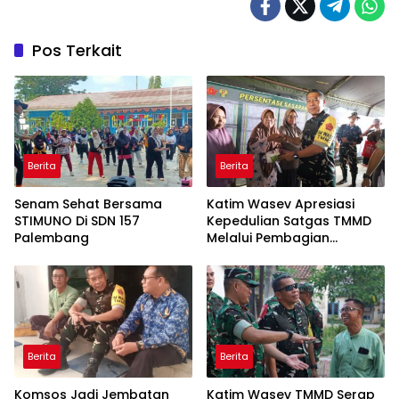
Pos Terkait
Berita
Berita
Senam Sehat Bersama
Katim Wasev Apresiasi
STIMUNO Di SDN 157
Kepedulian Satgas TMMD
Palembang
Melalui Pembagian
Sembako
Berita
Berita
Komsos Jadi Jembatan
Katim Wasev TMMD Serap