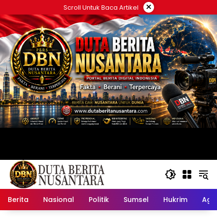
Langsung
×
Scroll Untuk Baca Artikel
ke
konten
Berita
Nasional
Politik
Sumsel
Hukrim
Ag