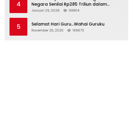
4
Negara Senilai Rp285 Triliun dalam
Persidangan Korupsi PT Pertamina
Januari 29, 2026
199814
Selamat Hari Guru…Wahai Guruku
5
November 25, 2025
199673