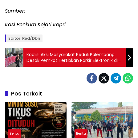
Sumber:
Kasi Penkum Kejati Kepri
Editor: Red/Dbn
Koalisi Aksi Masyarakat Peduli Palembang
Desak Pemkot Tertibkan Parkir Elektronik di
Palembang
Pos Terkait
Berita
Berita