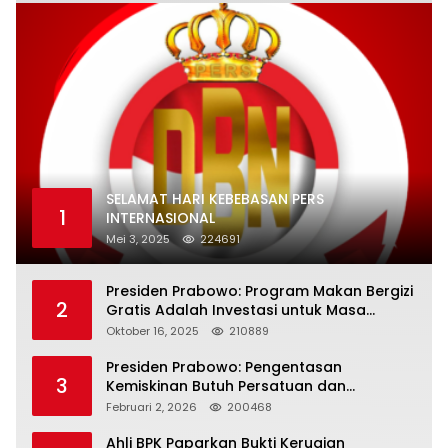
SELAMAT HARI KEBEBASAN PERS
1
INTERNASIONAL
Mei 3, 2025
224691
Presiden Prabowo: Program Makan Bergizi
2
Gratis Adalah Investasi untuk Masa
Depan Bangsa
Oktober 16, 2025
210889
Presiden Prabowo: Pengentasan
3
Kemiskinan Butuh Persatuan dan
Kepemimpinan yang Bertanggung Jawab
Februari 2, 2026
200468
Ahli BPK Paparkan Bukti Kerugian