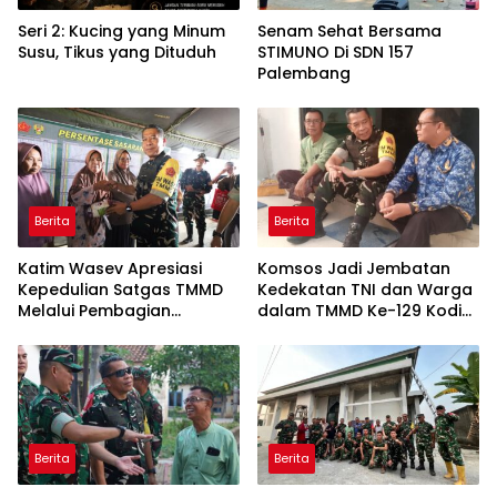
Seri 2: Kucing yang Minum
Senam Sehat Bersama
Susu, Tikus yang Dituduh
STIMUNO Di SDN 157
Palembang
Berita
Berita
Katim Wasev Apresiasi
Komsos Jadi Jembatan
Kepedulian Satgas TMMD
Kedekatan TNI dan Warga
Melalui Pembagian
dalam TMMD Ke-129 Kodim
Sembako
0418/Palembang
Berita
Berita