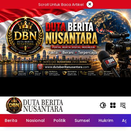
Langsung
×
Scroll Untuk Baca Artikel
ke
konten
Berita
Nasional
Politik
Sumsel
Hukrim
Ag