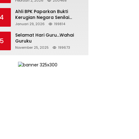
Februari 2, 2026
200468
Kepemimpinan yang
Bertanggung Jawab
Ahli BPK Paparkan Bukti
4
Kerugian Negara Senilai
Rp285 Triliun dalam
Januari 29, 2026
199814
Persidangan Korupsi PT
Pertamina
Selamat Hari Guru…Wahai
5
Guruku
November 25, 2025
199673