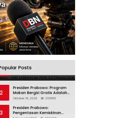
SELAMAT HARI KEBEBASAN PERS
Popular Posts
1
INTERNASIONAL
Mei 3, 2025
224691
Presiden Prabowo: Program
2
Makan Bergizi Gratis Adalah
Investasi untuk Masa Depan
Oktober 16, 2025
210889
Bangsa
Presiden Prabowo:
3
Pengentasan Kemiskinan
Butuh Persatuan dan