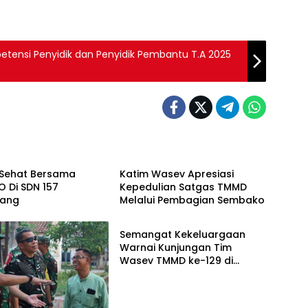
ensi Penyidik dan Penyidik Pembantu T.A 2025
Berita
Sehat Bersama
Katim Wasev Apresiasi
 Di SDN 157
Kepedulian Satgas TMMD
bang
Melalui Pembagian Sembako
Berita
Semangat Kekeluargaan
Warnai Kunjungan Tim
Wasev TMMD ke-129 di
Talang Jambe