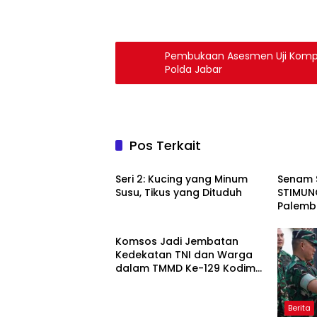
Pembukaan Asesmen Uji Kompet
Polda Jabar
Pos Terkait
Berita
Berita
Seri 2: Kucing yang Minum
Senam 
Susu, Tikus yang Dituduh
STIMUNO
Palem
Berita
Komsos Jadi Jembatan
Kedekatan TNI dan Warga
dalam TMMD Ke-129 Kodim
0418/Palembang
Berita