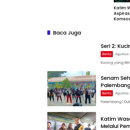
Katim 
Aspiras
Komsos
Kodim 
Baca Juga
Seri 2: Ku
Berita
Agustus 
Kucing yang Min
Senam Seh
Palemban
Berita
Agustus 
Palembang | Dut
Katim Wase
Melalui P