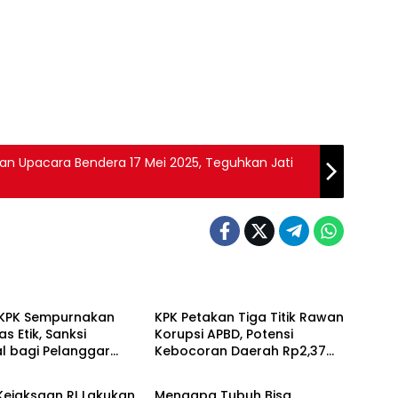
an Upacara Bendera 17 Mei 2025, Teguhkan Jati
Berita
KPK Sempurnakan
KPK Petakan Tiga Titik Rawan
s Etik, Sanksi
Korupsi APBD, Potensi
al bagi Pelanggar
Kebocoran Daerah Rp2,37
Berita
iperberat
Triliun Berhasil Dimitigasi
Kejaksaan RI Lakukan
Mengapa Tubuh Bisa