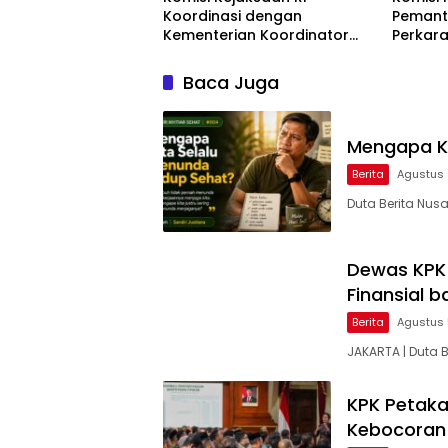
Koordinasi dengan
Pemant
Kementerian Koordinator
Perkar
Bidang Politik dan
TPPU y
Keamanan Terkait
Mantan 
Baca Juga
Pengawasan Penanganan
Kejaks
Perkara Dugaan Korupsi dan
TPPU Mantan Jampidsus, FA
Mengapa Ki
Berita
Agustus 
Duta Berita Nus
Dewas KPK 
Finansial 
Berita
Agustus 
JAKARTA | Duta
KPK Petaka
Kebocoran D