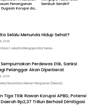
auan Penanganan
Sembuh Sendiri?
a Dugaan Korupsi dan
ang Melibatkan
Jampidsus, FA di
aan Agung
ta Selalu Menunda Hidup Sehat?
6, 2026
antara | Jakarta Mengapa Kita Selalu…
Sempurnakan Perdewas Etik, Sanksi
bagi Pelanggar Akan Diperberat
5, 2026
 Berita Nusantara Dewan Pengawas (Dewas)…
n Tiga Titik Rawan Korupsi APBD, Potensi
aerah Rp2,37 Triliun Berhasil Dimitigasi