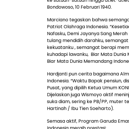
ke satuan-satuan hingga atlet-atl
Bondowoso, 10 Februari 1940.
Marciano tegaskan bahwa semangat
Patriot Olahraga Indonesia. “Keseti
Nafasku, Demi Jayanya Sang Merah
tulang mendidih darahku, semangat
kekuatanku , semangat berapi memb
kuhadapi lawanku, Biar Mata Dunia 
Biar Mata Dunia Memandang Indonesia
Hardjanti pun cerita bagaimana Al
Indonesia. “Waktu Bapak pensiun, di
Pusat, yang dipilih Ketua Umum KONI
Dijelaskan juga Wismoyo aktif menin
suka diam, sering ke PB/PP, muter ter
Hartinah / Ibu Tien Soeharto).
Semasa aktif, Program Garuda Emas
Indonesia meraih prestasi;