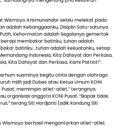
et,” sambungnya mengenang pria kelahiran
 Wismoyo Arismunandar selalu melekat pada
aan adalah Kebanggaanku, Disiplin Satu-satunya
 Putih, Kehormatan adalah Segalanya gemertak
 berapi membakar batinku, tuhan adalah
akar batinku , tuhan adalah kekuatanku, setiap
Memandang Indonesia, Kita Dahsyat dan Perkasa,
, Kita Dahsyat dan Perkasa, Kami Patriot!”.
marhum suaminya begitu cinta dengan olahraga
suruh milih jadi Dubes atau Ketua Umum KONI
 Pusat, memimpin atlet-atlet,” terangnya.
jau organisasi anggota KONI Pusat. “Bapak tidak
us,” terang Siti Hardjanti (adik kandung Siti
 Wismoyo berhasil mengantarkan atlet-atlet