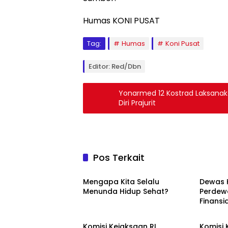
Humas KONI PUSAT
Tag:
Humas
Koni Pusat
Editor: Red/Dbn
Yonarmed 12 Kostrad Laksanak
Diri Prajurit
Pos Terkait
Berita
Berita
Mengapa Kita Selalu
Dewas 
Menunda Hidup Sehat?
Perdewa
Finansi
Berita
Berita
Akan D
Komisi Kejaksaan RI
Komisi 