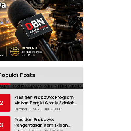
SELAMAT HARI KEBEBASAN PERS
Popular Posts
1
INTERNASIONAL
Mei 3, 2025
224690
Presiden Prabowo: Program
2
Makan Bergizi Gratis Adalah
Investasi untuk Masa Depan
Oktober 16, 2025
210887
Bangsa
Presiden Prabowo:
3
Pengentasan Kemiskinan
Butuh Persatuan dan