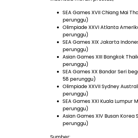
SEA Games XVII Chiang Mai Thai
perunggu)
Olimpiade XXVI Atlanta Amerika 
perunggu)
⁠SEA Games XIX Jakarta Indonesi
perunggu)
⁠Asian Games XIII Bangkok Thaila
perunggu)
SEA Games XX Bandar Seri bega
58 perunggu)
Olimpiade XXVII Sydney Australi
perunggu)
SEA Games XXI Kuala Lumpur Ma
perunggu)
⁠Asian Games XIV Busan Korea S
perunggu)
Sumber: