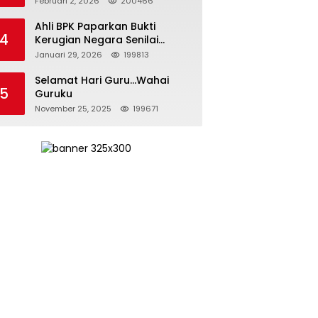
Februari 2, 2026
200466
Kepemimpinan yang
Bertanggung Jawab
Ahli BPK Paparkan Bukti
4
Kerugian Negara Senilai
Rp285 Triliun dalam
Januari 29, 2026
199813
Persidangan Korupsi PT
Pertamina
Selamat Hari Guru…Wahai
5
Guruku
November 25, 2025
199671