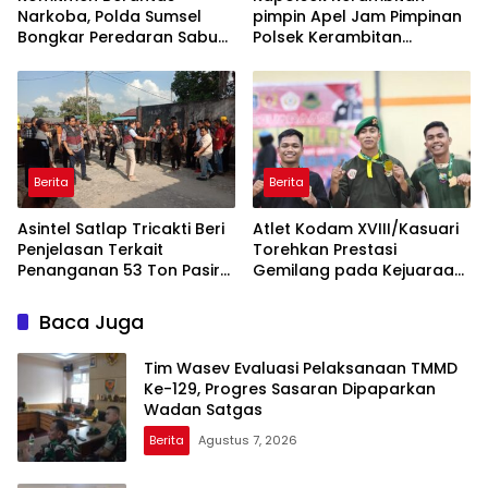
Narkoba, Polda Sumsel
pimpin Apel Jam Pimpinan
Bongkar Peredaran Sabu
Polsek Kerambitan
dan Amankan Pengedar
Sampaikan agar Personel
Residivis
selalu Siaga dan Tanggap
terhadap Perkembangan
Situasi
Berita
Berita
Asintel Satlap Tricakti Beri
Atlet Kodam XVIII/Kasuari
Penjelasan Terkait
Torehkan Prestasi
Penanganan 53 Ton Pasir
Gemilang pada Kejuaraan
Timah di Air Merbau
Pencak Silat Piala
Gubernur Papua Barat
Baca Juga
Daya 2026
Tim Wasev Evaluasi Pelaksanaan TMMD
Ke-129, Progres Sasaran Dipaparkan
Wadan Satgas
Berita
Agustus 7, 2026