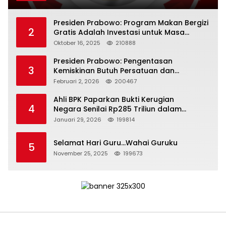
Presiden Prabowo: Program Makan Bergizi
2
Gratis Adalah Investasi untuk Masa
Depan Bangsa
Oktober 16, 2025
210888
Presiden Prabowo: Pengentasan
3
Kemiskinan Butuh Persatuan dan
Kepemimpinan yang Bertanggung Jawab
Februari 2, 2026
200467
Ahli BPK Paparkan Bukti Kerugian
4
Negara Senilai Rp285 Triliun dalam
Persidangan Korupsi PT Pertamina
Januari 29, 2026
199814
Selamat Hari Guru…Wahai Guruku
5
November 25, 2025
199673