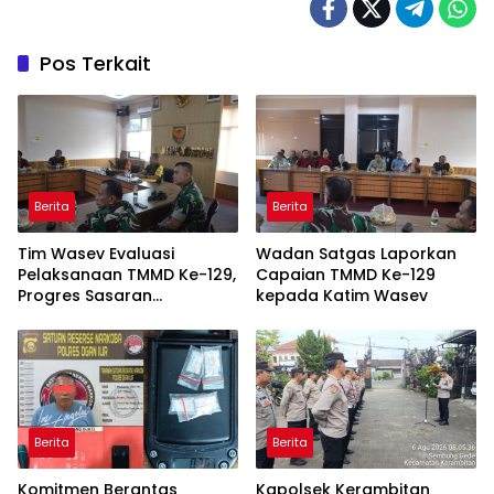
Pos Terkait
Berita
Berita
Tim Wasev Evaluasi
Wadan Satgas Laporkan
Pelaksanaan TMMD Ke-129,
Capaian TMMD Ke-129
Progres Sasaran
kepada Katim Wasev
Dipaparkan Wadan Satgas
Berita
Berita
Komitmen Berantas
Kapolsek Kerambitan