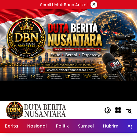
Langsung
×
Scroll Untuk Baca Artikel
ke
konten
Berita
Nasional
Politik
Sumsel
Hukrim
Ag