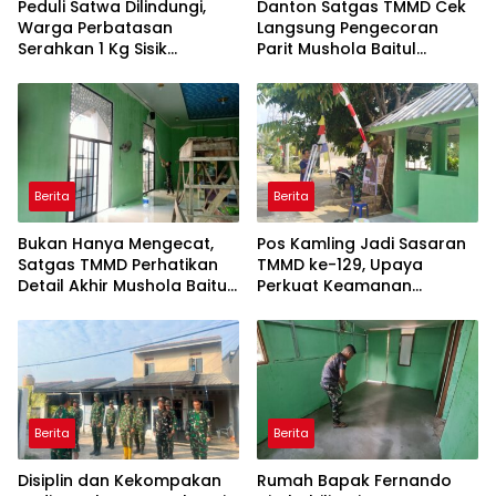
Peduli Satwa Dilindungi,
Danton Satgas TMMD Cek
Warga Perbatasan
Langsung Pengecoran
Serahkan 1 Kg Sisik
Parit Mushola Baitul
Trenggiling ke Satgas
Maghfurin
Pamtas RI-Malaysia
Yonarmed 19/Bogani
Berita
Berita
Bukan Hanya Mengecat,
Pos Kamling Jadi Sasaran
Satgas TMMD Perhatikan
TMMD ke-129, Upaya
Detail Akhir Mushola Baitul
Perkuat Keamanan
Maghfurin
Berbasis Masyarakat
Berita
Berita
Disiplin dan Kekompakan
Rumah Bapak Fernando