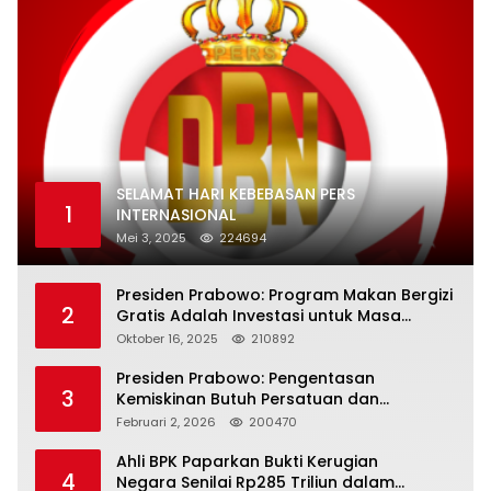
SELAMAT HARI KEBEBASAN PERS
1
INTERNASIONAL
Mei 3, 2025
224694
Presiden Prabowo: Program Makan Bergizi
2
Gratis Adalah Investasi untuk Masa
Depan Bangsa
Oktober 16, 2025
210892
Presiden Prabowo: Pengentasan
3
Kemiskinan Butuh Persatuan dan
Kepemimpinan yang Bertanggung Jawab
Februari 2, 2026
200470
Ahli BPK Paparkan Bukti Kerugian
4
Negara Senilai Rp285 Triliun dalam