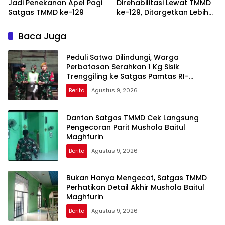
Jadi Penekanan Apel Pagi
Direhabilitasi Lewat TMMD
Satgas TMMD ke-129
ke-129, Ditargetkan Lebih
Aman dan Nyaman
Baca Juga
Peduli Satwa Dilindungi, Warga
Perbatasan Serahkan 1 Kg Sisik
Trenggiling ke Satgas Pamtas RI-
Malaysia Yonarmed 19/Bogani
Berita
Agustus 9, 2026
Danton Satgas TMMD Cek Langsung
Pengecoran Parit Mushola Baitul
Maghfurin
Berita
Agustus 9, 2026
Bukan Hanya Mengecat, Satgas TMMD
Perhatikan Detail Akhir Mushola Baitul
Maghfurin
Berita
Agustus 9, 2026