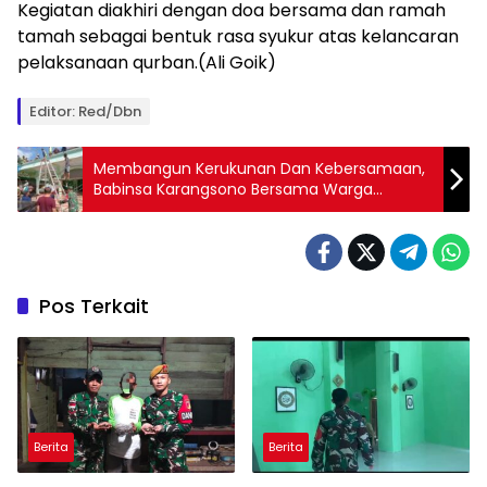
Kegiatan diakhiri dengan doa bersama dan ramah
tamah sebagai bentuk rasa syukur atas kelancaran
pelaksanaan qurban.(Ali Goik)
Editor: Red/Dbn
Membangun Kerukunan Dan Kebersamaan,
Babinsa Karangsono Bersama Warga
Gotong Royong Perehaban Masjid Baitun Nur
Pos Terkait
Berita
Berita