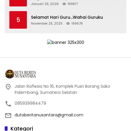
Persidangan Korupsi PT Pertamina
Januari 29, 2026
199817
Selamat Hari Guru…Wahai Guruku
5
November 25, 2025
199678
Jalan Raflesia No 16, Komplek Pusri Borang Sako
Palembang, Sumatera Selatan
085939984479
dutaberitanusantara@gmail.com
Kategori