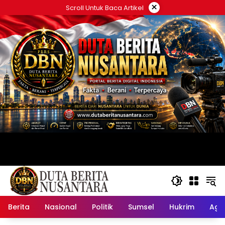
Langsung
×
Scroll Untuk Baca Artikel
ke
konten
Berita
Nasional
Politik
Sumsel
Hukrim
Ag