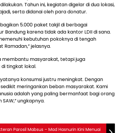
lakukan. Tahun ini, kegiatan digelar di dua lokasi,
di, serta didanai oleh para donatur.
agikan 5.000 paket takjil di berbagai
 Bandung karena tidak ada kantor LDII di sana.
memenuhi kebutuhan pokoknya di tengah
t Ramadan,” jelasnya.
ya membantu masyarakat, tetapi juga
i tingkat lokal.
nyatanya konsumsi justru meningkat. Dengan
a sedikit meringankan beban masyarakat. Kami
nusia adalah yang paling bermanfaat bagi orang
lah SAW,” ungkapnya.
teran Parosil Mabsus – Mad Hasnurin Kini Menuai