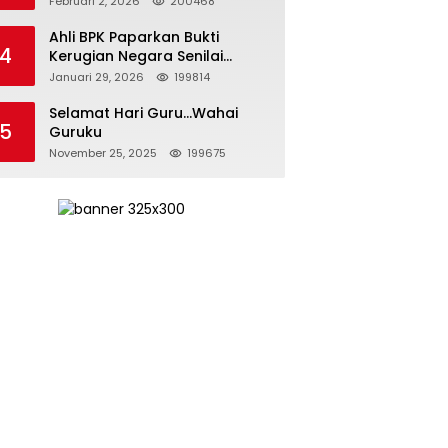
Februari 2, 2026
200468
Kepemimpinan yang
Bertanggung Jawab
Ahli BPK Paparkan Bukti
4
Kerugian Negara Senilai
Rp285 Triliun dalam
Januari 29, 2026
199814
Persidangan Korupsi PT
Pertamina
Selamat Hari Guru…Wahai
5
Guruku
November 25, 2025
199675