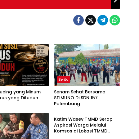
Berita
 Kucing yang Minum
Senam Sehat Bersama
ikus yang Dituduh
STIMUNO Di SDN 157
Palembang
Berita
Katim Wasev TMMD Serap
Aspirasi Warga Melalui
Komsos di Lokasi TMMD
Kodim 0418/Palembang