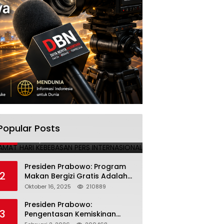
SELAMAT HARI KEBEBASAN PERS
Popular Posts
1
INTERNASIONAL
Mei 3, 2025
224691
Presiden Prabowo: Program
2
Makan Bergizi Gratis Adalah
Investasi untuk Masa Depan
Oktober 16, 2025
210889
Bangsa
Presiden Prabowo:
3
Pengentasan Kemiskinan
Butuh Persatuan dan