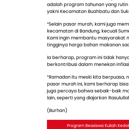
adalah program tahunan yang rutin di
yakni Kecamatan Buahbatu dan Sukaja
“Selain pasar murah, kami juga memb
kecamatan di Bandung, kecuali Sumur
Kami ingin membantu masyarakat 
tingginya harga bahan makanan saa
Ia berharap, program ini tidak han
berkontribusi dalam menekan inflasi d
“Ramadan itu meski kita berpuasa, 
pasar murah ini, kami berharap bis
juga percaya bahwa sebaik-baik ma
lain, seperti yang diajarkan Rasulul
(Burhan)
Program Beasiswa Kuliah Kedok