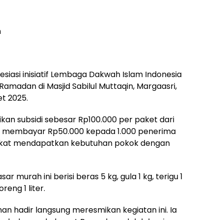
m
iasi inisiatif Lembaga Dakwah Islam Indonesia
amadan di Masjid Sabilul Muttaqin, Margaasri,
t 2025.
an subsidi sebesar Rp100.000 per paket dari
lu membayar Rp50.000 kepada 1.000 penerima
kat mendapatkan kebutuhan pokok dengan
 murah ini berisi beras 5 kg, gula 1 kg, terigu 1
eng 1 liter.
 hadir langsung meresmikan kegiatan ini. Ia