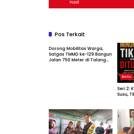
Hasil
Pos Terkait
Berita
Dorong Mobilitas Warga,
Satgas TMMD ke-129 Bangun
Jalan 750 Meter di Talang
Jambe
Berita
Seri 2:
Susu, T