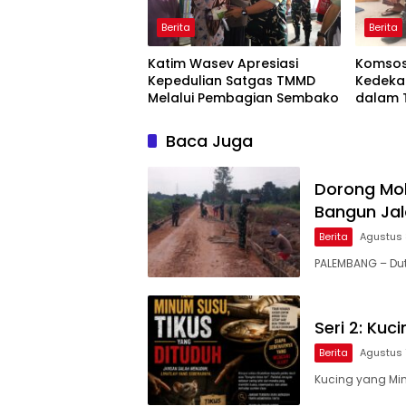
Berita
Berita
Katim Wasev Apresiasi
Komsos
Kepedulian Satgas TMMD
Kedeka
Melalui Pembagian Sembako
dalam 
0418/P
Baca Juga
Dorong Mob
Bangun Jal
Berita
Agustus 
PALEMBANG – Dut
Seri 2: Ku
Berita
Agustus 
Kucing yang Min