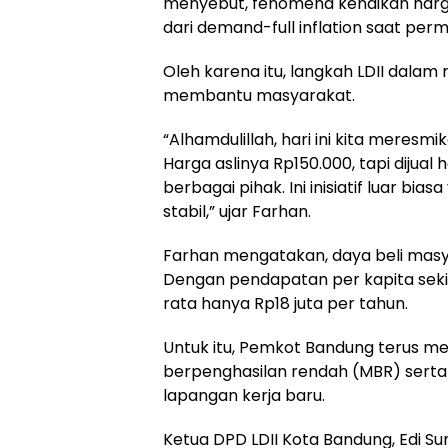
menyebut, fenomena kenaikan harg
dari demand-full inflation saat per
Oleh karena itu, langkah LDII dal
membantu masyarakat.
“Alhamdulillah, hari ini kita meres
Harga aslinya Rp150.000, tapi dijual
berbagai pihak. Ini inisiatif luar 
stabil,” ujar Farhan.
Farhan mengatakan, daya beli masy
Dengan pendapatan per kapita seki
rata hanya Rp18 juta per tahun.
Untuk itu, Pemkot Bandung terus m
berpenghasilan rendah (MBR) sert
lapangan kerja baru.
Ketua DPD LDII Kota Bandung, Edi 