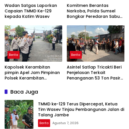
Wadan Satgas Laporkan
Komitmen Berantas
Capaian TMMD Ke-129
Narkoba, Polda Sumsel
kepada Katim Wasev
Bongkar Peredaran Sabu
dan Amankan Pengedar
Residivis
Berita
Berita
Kapolsek Kerambitan
Asintel Satlap Tricakti Beri
pimpin Apel Jam Pimpinan
Penjelasan Terkait
Polsek Kerambitan
Penanganan 53 Ton Pasir
Sampaikan agar Personel
Timah di Air Merbau
selalu Siaga dan Tanggap
Baca Juga
terhadap Perkembangan
Situasi
TMMD ke-129 Terus Dipercepat, Ketua
Tim Wasev Tinjau Pembangunan Jalan di
Talang Jambe
Berita
Agustus 7, 2026