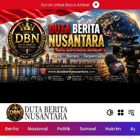
Langsung
×
Scroll Untuk Baca Artikel
ke
konten
Berita
Nasional
Politik
Sumsel
Hukrim
Ag