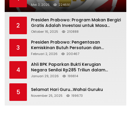
Mei 3, 2025
224691
Presiden Prabowo: Program Makan Bergizi
2
Gratis Adalah Investasi untuk Masa
Depan Bangsa
Oktober 16, 2025
210888
Presiden Prabowo: Pengentasan
3
Kemiskinan Butuh Persatuan dan
Kepemimpinan yang Bertanggung Jawab
Februari 2, 2026
200467
Ahli BPK Paparkan Bukti Kerugian
4
Negara Senilai Rp285 Triliun dalam
Persidangan Korupsi PT Pertamina
Januari 29, 2026
199814
Selamat Hari Guru…Wahai Guruku
5
November 25, 2025
199673