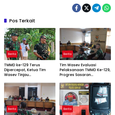
Pos Terkait
Berita
Berita
TMMD ke-129 Terus
Tim Wasev Evaluasi
Dipercepat, Ketua Tim
Pelaksanaan TMMD Ke-129,
Wasev Tinjau
Progres Sasaran
Pembangunan Jalan di
Dipaparkan Wadan Satgas
Talang Jambe
Berita
Berita