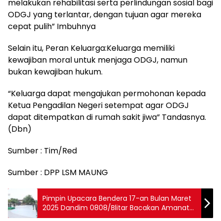
melakukan rehabilitasi serta perlindungan sosial bagi
ODGJ yang terlantar, dengan tujuan agar mereka
cepat pulih” Imbuhnya
Selain itu, Peran Keluarga:Keluarga memiliki
kewajiban moral untuk menjaga ODGJ, namun
bukan kewajiban hukum.
“Keluarga dapat mengajukan permohonan kepada
Ketua Pengadilan Negeri setempat agar ODGJ
dapat ditempatkan di rumah sakit jiwa” Tandasnya.
(Dbn)
Sumber : Tim/Red
Sumber : DPP LSM MAUNG
Pimpin Upacara Bendera 17-an Bulan Maret
2025 Dandim 0808/Blitar Bacakan Amanat
Pangdam V/ Brawijaya