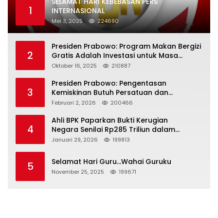
SELAMAT HARI KEBEBASAN PERS
1
INTERNASIONAL
Mei 3, 2025
224690
Presiden Prabowo: Program Makan Bergizi
2
Gratis Adalah Investasi untuk Masa
Depan Bangsa
Oktober 16, 2025
210887
Presiden Prabowo: Pengentasan
3
Kemiskinan Butuh Persatuan dan
Kepemimpinan yang Bertanggung Jawab
Februari 2, 2026
200466
Ahli BPK Paparkan Bukti Kerugian
4
Negara Senilai Rp285 Triliun dalam
Persidangan Korupsi PT Pertamina
Januari 29, 2026
199813
Selamat Hari Guru…Wahai Guruku
5
November 25, 2025
199671