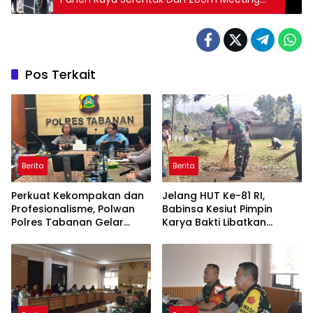
Bersama Para Petani Di Blitar
Pos Terkait
Berita
Berita
Perkuat Kekompakan dan
Jelang HUT Ke-81 RI,
Profesionalisme, Polwan
Babinsa Kesiut Pimpin
Polres Tabanan Gelar
Karya Bakti Libatkan
Pertemuan Rutin
Mahasiswa Universitas
Udayana