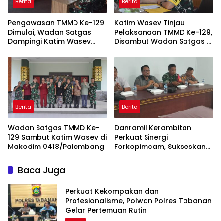
Berita
Berita
Pengawasan TMMD Ke-129
Katim Wasev Tinjau
Dimulai, Wadan Satgas
Pelaksanaan TMMD Ke-129,
Dampingi Katim Wasev
Disambut Wadan Satgas di
Tinjau Lokasi Kegiatan
Makodim
Berita
Berita
Wadan Satgas TMMD Ke-
Danramil Kerambitan
129 Sambut Katim Wasev di
Perkuat Sinergi
Makodim 0418/Palembang
Forkopimcam, Sukseskan
HUT RI Ke-81 Bermakna
Bagi Seluruh Masyarakat
Baca Juga
Perkuat Kekompakan dan
Profesionalisme, Polwan Polres Tabanan
Gelar Pertemuan Rutin