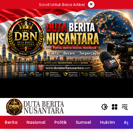
Langsung
×
Scroll Untuk Baca Artikel
ke
konten
Berita
Nasional
Politik
Sumsel
Hukrim
Ag