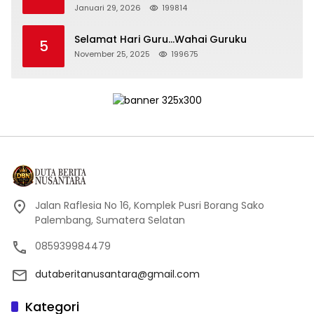
Persidangan Korupsi PT Pertamina
Januari 29, 2026
199814
Selamat Hari Guru…Wahai Guruku
5
November 25, 2025
199675
Jalan Raflesia No 16, Komplek Pusri Borang Sako
Palembang, Sumatera Selatan
085939984479
dutaberitanusantara@gmail.com
Kategori