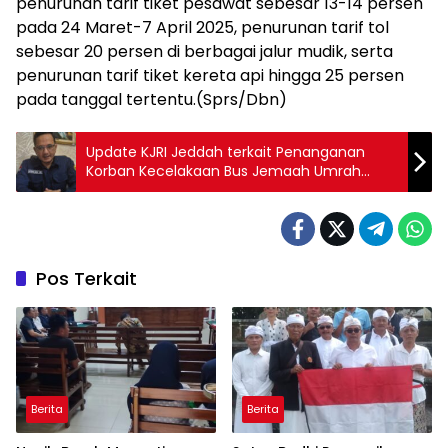
penurunan tarif tiket pesawat sebesar 13-14 persen
pada 24 Maret-7 April 2025, penurunan tarif tol
sebesar 20 persen di berbagai jalur mudik, serta
penurunan tarif tiket kereta api hingga 25 persen
pada tanggal tertentu.(Sprs/Dbn)
Update KJRI Jeddah terkait Penanganan
Korban Kecelakaan Bus Jemaah Umrah
Indonesia
Pos Terkait
Berita
Berita