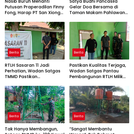
Nasib Buruh Menanti
Satya Budhi Pancasila
Putusan Praperadilan Finny
Gelar Doa Bersama di
Fong, Harap PT San Xiong
Taman Makam Pahlawan
Kembali Beroperasi
Margarana Tabanan
Berita
Berita
RTLH Sasaran 11 Jadi
Pastikan Kualitas Terjaga,
Perhatian, Wadan Satgas
Wadan Satgas Pantau
TMMD Pastikan
Pembangunan RTLH Milik
Pembangunan Berjalan
Bapak Fernando
Sesuai Target
Berita
Berita
Tak Hanya Membangun,
“Sangat Membantu