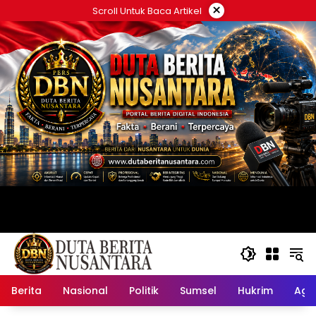
Langsung
×
Scroll Untuk Baca Artikel
ke
konten
Berita
Nasional
Politik
Sumsel
Hukrim
Ag