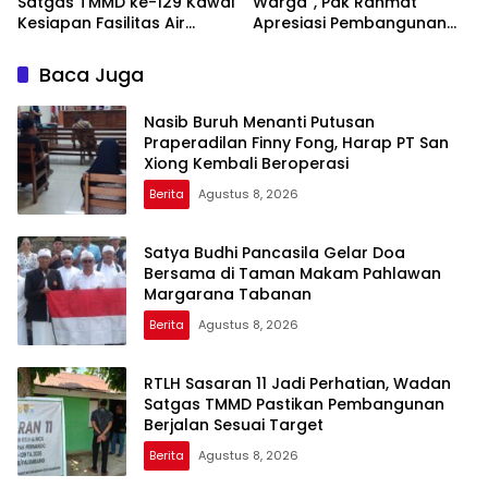
Satgas TMMD ke-129 Kawal
Warga”, Pak Rahmat
Kesiapan Fasilitas Air
Apresiasi Pembangunan
Bersih
Sumur Bor TMMD ke-129
Baca Juga
Nasib Buruh Menanti Putusan
Praperadilan Finny Fong, Harap PT San
Xiong Kembali Beroperasi
Berita
Agustus 8, 2026
Satya Budhi Pancasila Gelar Doa
Bersama di Taman Makam Pahlawan
Margarana Tabanan
Berita
Agustus 8, 2026
RTLH Sasaran 11 Jadi Perhatian, Wadan
Satgas TMMD Pastikan Pembangunan
Berjalan Sesuai Target
Berita
Agustus 8, 2026