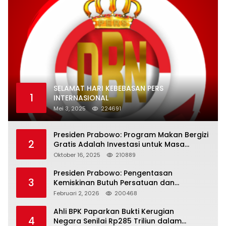
SELAMAT HARI KEBEBASAN PERS
1
INTERNASIONAL
Mei 3, 2025
224691
Presiden Prabowo: Program Makan Bergizi
2
Gratis Adalah Investasi untuk Masa
Depan Bangsa
Oktober 16, 2025
210889
Presiden Prabowo: Pengentasan
3
Kemiskinan Butuh Persatuan dan
Kepemimpinan yang Bertanggung Jawab
Februari 2, 2026
200468
Ahli BPK Paparkan Bukti Kerugian
4
Negara Senilai Rp285 Triliun dalam