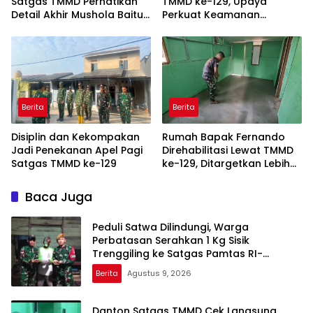
Satgas TMMD Perhatikan
TMMD ke-129, Upaya
Detail Akhir Mushola Baitul
Perkuat Keamanan
Maghfurin
Berbasis Masyarakat
Berita
Berita
Disiplin dan Kekompakan
Rumah Bapak Fernando
Jadi Penekanan Apel Pagi
Direhabilitasi Lewat TMMD
Satgas TMMD ke-129
ke-129, Ditargetkan Lebih
Aman dan Nyaman
Baca Juga
Peduli Satwa Dilindungi, Warga
Perbatasan Serahkan 1 Kg Sisik
Trenggiling ke Satgas Pamtas RI-
Malaysia Yonarmed 19/Bogani
Berita
Agustus 9, 2026
Danton Satgas TMMD Cek Langsung