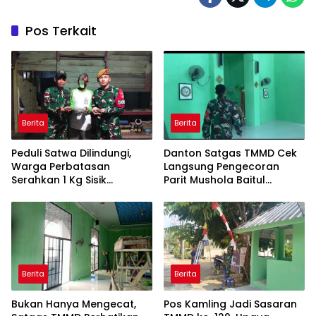
Pos Terkait
Berita
Berita
Peduli Satwa Dilindungi,
Danton Satgas TMMD Cek
Warga Perbatasan
Langsung Pengecoran
Serahkan 1 Kg Sisik
Parit Mushola Baitul
Trenggiling ke Satgas
Maghfurin
Pamtas RI-Malaysia
Yonarmed 19/Bogani
Berita
Berita
Bukan Hanya Mengecat,
Pos Kamling Jadi Sasaran