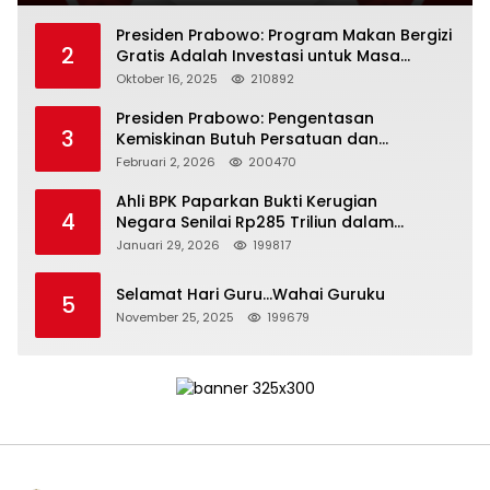
Presiden Prabowo: Program Makan Bergizi
2
Gratis Adalah Investasi untuk Masa
Depan Bangsa
Oktober 16, 2025
210892
Presiden Prabowo: Pengentasan
3
Kemiskinan Butuh Persatuan dan
Kepemimpinan yang Bertanggung Jawab
Februari 2, 2026
200470
Ahli BPK Paparkan Bukti Kerugian
4
Negara Senilai Rp285 Triliun dalam
Persidangan Korupsi PT Pertamina
Januari 29, 2026
199817
Selamat Hari Guru…Wahai Guruku
5
November 25, 2025
199679