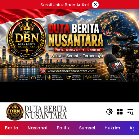
Langsung
×
Scroll Untuk Baca Artikel
ke
konten
Berita
Nasional
Politik
Sumsel
Hukrim
Ag