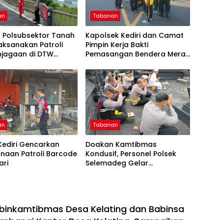
an
Tabanan
l Polsubsektor Tanah
Kapolsek Kediri dan Camat
aksanakan Patroli
Pimpin Kerja Bakti
njagaan di DTW
Pemasangan Bendera Merah
Lot
Putih di Patung Wisnu Murti
an
Tabanan
Kediri Gencarkan
Doakan Kamtibmas
naan Patroli Barcode
Kondusif, Personel Polsek
ari
Selemadeg Gelar
Sembahyang Purnama
abinkamtibmas Desa Kelating dan Babinsa