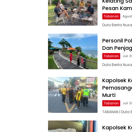
Kelating S
Pesan Kam
Tabanan
Agust
Duta Berita Nu
Personil P
Dan Penjag
Tabanan
Juli 3
Duta Berita Nu
Kapolsek K
Pemasangan
Murti
Tabanan
Juli 3
TABANAN | Duta
Kapolsek K