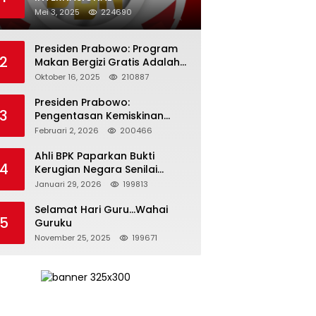
Mei 3, 2025
224690
Presiden Prabowo: Program
2
Makan Bergizi Gratis Adalah
Investasi untuk Masa Depan
Oktober 16, 2025
210887
Bangsa
Presiden Prabowo:
3
Pengentasan Kemiskinan
Butuh Persatuan dan
Februari 2, 2026
200466
Kepemimpinan yang
Bertanggung Jawab
Ahli BPK Paparkan Bukti
4
Kerugian Negara Senilai
Rp285 Triliun dalam
Januari 29, 2026
199813
Persidangan Korupsi PT
Pertamina
Selamat Hari Guru…Wahai
5
Guruku
November 25, 2025
199671