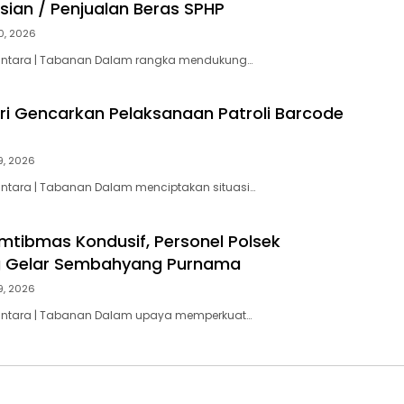
usian / Penjualan Beras SPHP
30, 2026
santara | Tabanan Dalam rangka mendukung…
iri Gencarkan Pelaksanaan Patroli Barcode
29, 2026
antara | Tabanan Dalam menciptakan situasi…
tibmas Kondusif, Personel Polsek
 Gelar Sembahyang Purnama
29, 2026
santara | Tabanan Dalam upaya memperkuat…