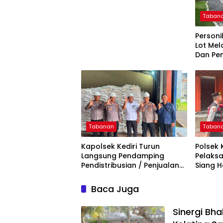
Pesan Kamtibmas
Taban
Personi
Lot Mel
Dan Pe
Tanah 
Tabanan
Taban
Kapolsek Kediri Turun
Polsek 
Langsung Pendamping
Pelaksa
Pendistribusian / Penjualan
Siang H
Beras SPHP
Baca Juga
Sinergi Bh