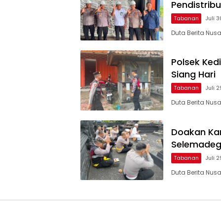
Pendistrib
Tabanan
Juli 
Duta Berita Nu
Polsek Ked
Siang Hari
Tabanan
Juli 
Duta Berita Nus
Doakan Kam
Selemadeg
Tabanan
Juli 
Duta Berita Nu