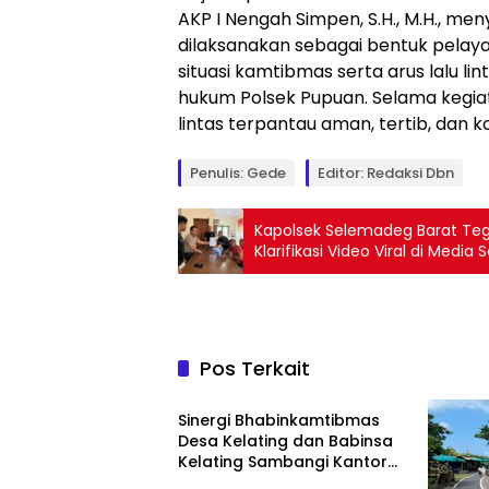
AKP I Nengah Simpen, S.H., M.H., me
dilaksanakan sebagai bentuk pelay
situasi kamtibmas serta arus lalu lin
hukum Polsek Pupuan. Selama kegiat
lintas terpantau aman, tertib, dan ko
Penulis: Gede
Editor: Redaksi Dbn
Kapolsek Selemadeg Barat Teg
Klarifikasi Video Viral di Media S
Pos Terkait
Tabanan
Sinergi Bhabinkamtibmas
Desa Kelating dan Babinsa
Kelating Sambangi Kantor
Desa Kelating, Sampaikan