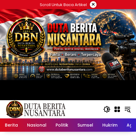
Langsung
×
Scroll Untuk Baca Artikel
ke
konten
Berita
Nasional
Politik
Sumsel
Hukrim
Ag