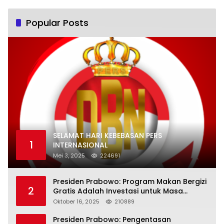
Popular Posts
SELAMAT HARI KEBEBASAN PERS
1
INTERNASIONAL
Mei 3, 2025
224691
Presiden Prabowo: Program Makan Bergizi
2
Gratis Adalah Investasi untuk Masa
Depan Bangsa
Oktober 16, 2025
210889
Presiden Prabowo: Pengentasan