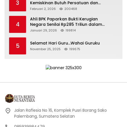
3
Kemiskinan Butuh Persatuan dan
Kepemimpinan yang Bertanggung Jawab
Februari 2, 2026
200468
Ahli BPK Paparkan Bukti Kerugian
4
Negara Senilai Rp285 Triliun dalam
Persidangan Korupsi PT Pertamina
Januari 29, 2026
199814
Selamat Hari Guru…Wahai Guruku
5
November 25, 2025
199675
Jalan Raflesia No 16, Komplek Pusri Borang Sako
Palembang, Sumatera Selatan
085939984479