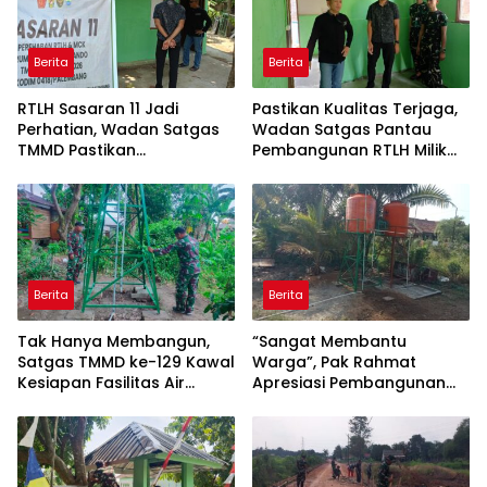
Berita
Berita
RTLH Sasaran 11 Jadi
Pastikan Kualitas Terjaga,
Perhatian, Wadan Satgas
Wadan Satgas Pantau
TMMD Pastikan
Pembangunan RTLH Milik
Pembangunan Berjalan
Bapak Fernando
Sesuai Target
Berita
Berita
Tak Hanya Membangun,
“Sangat Membantu
Satgas TMMD ke-129 Kawal
Warga”, Pak Rahmat
Kesiapan Fasilitas Air
Apresiasi Pembangunan
Bersih
Sumur Bor TMMD ke-129