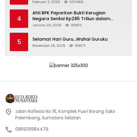
Kepemimpinan yang Bertanggung Jawab
Februari 2, 2026
200466
Ahli BPK Paparkan Bukti Kerugian
4
Negara Senilai Rp285 Triliun dalam
Persidangan Korupsi PT Pertamina
Januari 29, 2026
199813
Selamat Hari Guru…Wahai Guruku
5
November 25, 2025
199671
Jalan Raflesia No 16, Komplek Pusri Borang Sako
Palembang, Sumatera Selatan
085939984479