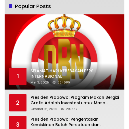
Popular Posts
SELAMAT HARI KEBEBASAN PERS
1
INTERNASIONAL
Mei 3, 2025
224689
Presiden Prabowo: Program Makan Bergizi
2
Gratis Adalah Investasi untuk Masa
Depan Bangsa
Oktober 16, 2025
210887
Presiden Prabowo: Pengentasan
3
Kemiskinan Butuh Persatuan dan