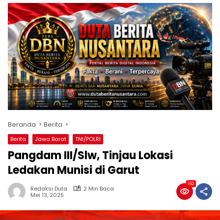
Beranda
Berita
Berita
Jawa Barat
TNI/POLRI
Pangdam III/Slw, Tinjau Lokasi
Ledakan Munisi di Garut
162
Redaksi Duta
2 Min Baca
Mei 13, 2025