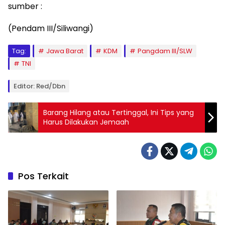
sumber :
(Pendam III/Siliwangi)
Tag:
Jawa Barat
KDM
Pangdam III/SLW
TNI
Editor: Red/dbn
Barang Hilang atau Tertinggal, Ini Tips yang
Harus Dilakukan Jemaah
Pos Terkait