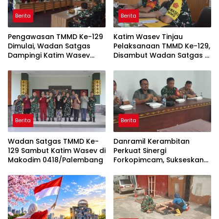
Berita
Berita
Pengawasan TMMD Ke-129
Katim Wasev Tinjau
Dimulai, Wadan Satgas
Pelaksanaan TMMD Ke-129,
Dampingi Katim Wasev
Disambut Wadan Satgas di
Tinjau Lokasi Kegiatan
Makodim
Berita
Berita
Wadan Satgas TMMD Ke-
Danramil Kerambitan
129 Sambut Katim Wasev di
Perkuat Sinergi
Makodim 0418/Palembang
Forkopimcam, Sukseskan
HUT RI Ke-81 Bermakna
Bagi Seluruh Masyarakat