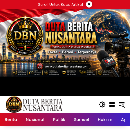
Langsung
×
Scroll Untuk Baca Artikel
ke
konten
Berita
Nasional
Politik
Sumsel
Hukrim
Ag