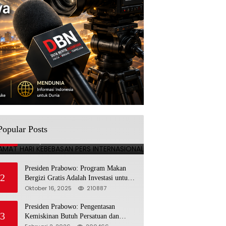
SELAMAT HARI KEBEBASAN
Popular Posts
1
PERS INTERNASIONAL
Mei 3, 2025
224690
Presiden Prabowo: Program Makan
2
Bergizi Gratis Adalah Investasi untuk
Masa Depan Bangsa
Oktober 16, 2025
210887
Presiden Prabowo: Pengentasan
3
Kemiskinan Butuh Persatuan dan
Kepemimpinan yang Bertanggung