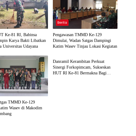
Berita
UT Ke-81 RI, Babinsa
Pengawasan TMMD Ke-129
mpin Karya Bakti Libatkan
Dimulai, Wadan Satgas Dampingi
a Universitas Udayana
Katim Wasev Tinjau Lokasi Kegiatan
Berita
Danramil Kerambitan Perkuat
Sinergi Forkopimcam, Sukseskan
HUT RI Ke-81 Bermakna Bagi
Seluruh Masyarakat
atgas TMMD Ke-129
atim Wasev di Makodim
embang