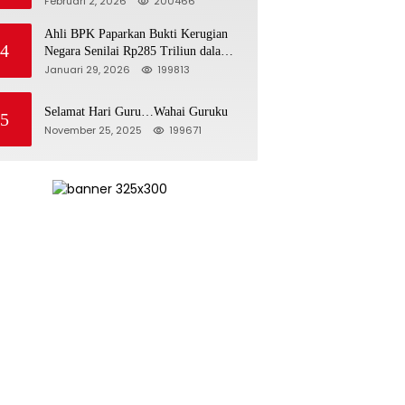
Februari 2, 2026
200466
Jawab
Ahli BPK Paparkan Bukti Kerugian
4
Negara Senilai Rp285 Triliun dalam
Persidangan Korupsi PT Pertamina
Januari 29, 2026
199813
Selamat Hari Guru…Wahai Guruku
5
November 25, 2025
199671