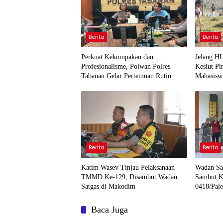
Berita
Berita
Perkuat Kekompakan dan
Jelang H
Profesionalisme, Polwan Polres
Kesiut Pi
Tabanan Gelar Pertemuan Rutin
Mahasisw
Berita
Berita
Katim Wasev Tinjau Pelaksanaan
Wadan S
TMMD Ke-129, Disambut Wadan
Sambut K
Satgas di Makodim
0418/Pal
Baca Juga