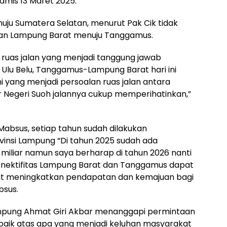
mis 13 Maret 2025.
nuju Sumatera Selatan, menurut Pak Cik tidak
alan Lampung Barat menuju Tanggamus.
 ruas jalan yang menjadi tanggung jawab
 Ulu Belu, Tanggamus-Lampung Barat hari ini
ni yang menjadi persoalan ruas jalan antara
Negeri Suoh jalannya cukup memperihatinkan,”
 Mabsus, setiap tahun sudah dilakukan
insi Lampung “Di tahun 2025 sudah ada
 miliar namun saya berharap di tahun 2026 nanti
konektifitas Lampung Barat dan Tanggamus dapat
pat meningkatkan pendapatan dan kemajuan bagi
bsus.
mpung Ahmat Giri Akbar menanggapi permintaan
 baik atas apa yang menjadi keluhan masyarakat