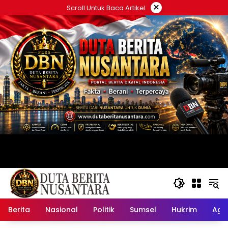
Langsung
×
Scroll Untuk Baca Artikel
ke
konten
Berita
Nasional
Politik
Sumsel
Hukrim
Ag