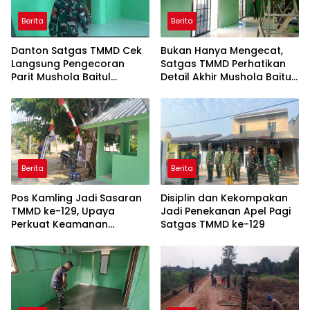
Berita
Berita
Danton Satgas TMMD Cek
Bukan Hanya Mengecat,
Langsung Pengecoran
Satgas TMMD Perhatikan
Parit Mushola Baitul
Detail Akhir Mushola Baitul
Maghfurin
Maghfurin
Berita
Berita
Pos Kamling Jadi Sasaran
Disiplin dan Kekompakan
TMMD ke-129, Upaya
Jadi Penekanan Apel Pagi
Perkuat Keamanan
Satgas TMMD ke-129
Berbasis Masyarakat