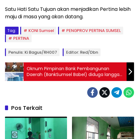
Satu Hati Satu Tujuan akan menjadikan Pertina lebih
maju di masa yang akan datang.
Tag:
KONI Sumsel
PENGPROV PERTINA SUMSEL
PERTINA
Penulis: Ki Bagus/RH007
Editor: Red/Dbn
Oknum Pimpinan Bank Pembangunan
Daerah (BankSumsel Babel) diduga langgar
(POJK) dan Standar Operasional Prosedur
(SOP) Internal Perbankan
Pos Terkait