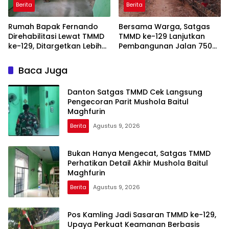
Berita
Berita
Rumah Bapak Fernando
Bersama Warga, Satgas
Direhabilitasi Lewat TMMD
TMMD ke-129 Lanjutkan
ke-129, Ditargetkan Lebih
Pembangunan Jalan 750
Aman dan Nyaman
Meter di Talang Jambe
Baca Juga
Danton Satgas TMMD Cek Langsung
Pengecoran Parit Mushola Baitul
Maghfurin
Berita
Agustus 9, 2026
Bukan Hanya Mengecat, Satgas TMMD
Perhatikan Detail Akhir Mushola Baitul
Maghfurin
Berita
Agustus 9, 2026
Pos Kamling Jadi Sasaran TMMD ke-129,
Upaya Perkuat Keamanan Berbasis