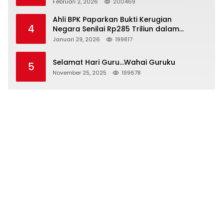
Kepemimpinan yang Bertanggung Jawab
Februari 2, 2026
200469
Ahli BPK Paparkan Bukti Kerugian
4
Negara Senilai Rp285 Triliun dalam
Persidangan Korupsi PT Pertamina
Januari 29, 2026
199817
Selamat Hari Guru…Wahai Guruku
5
November 25, 2025
199678