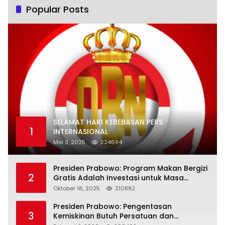
Popular Posts
SELAMAT HARI KEBEBASAN PERS
1
INTERNASIONAL
Mei 3, 2025
224694
Presiden Prabowo: Program Makan Bergizi
2
Gratis Adalah Investasi untuk Masa
Depan Bangsa
Oktober 16, 2025
210892
Presiden Prabowo: Pengentasan
3
Kemiskinan Butuh Persatuan dan