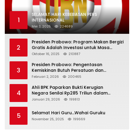
SELAMAT HARI KEBEBASAN PERS
1
INTERNASIONAL
Mei 3, 2025
224689
Presiden Prabowo: Program Makan Bergizi
2
Gratis Adalah Investasi untuk Masa
Depan Bangsa
Oktober 16, 2025
210887
Presiden Prabowo: Pengentasan
3
Kemiskinan Butuh Persatuan dan
Kepemimpinan yang Bertanggung Jawab
Februari 2, 2026
200465
Ahli BPK Paparkan Bukti Kerugian
4
Negara Senilai Rp285 Triliun dalam
Persidangan Korupsi PT Pertamina
Januari 29, 2026
199813
Selamat Hari Guru…Wahai Guruku
5
November 25, 2025
199669