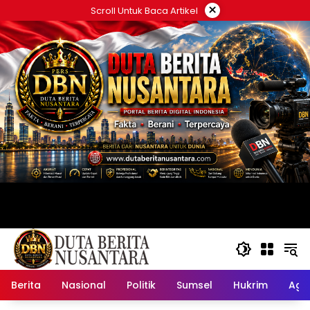
Langsung
×
Scroll Untuk Baca Artikel
ke
konten
Berita
Nasional
Politik
Sumsel
Hukrim
Ag