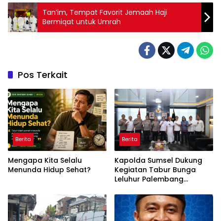
Tan’im, Tempat Favorit Jemaah Haji
Bermiqat untuk Umrah
Pos Terkait
Berita
Berita
Mengapa Kita Selalu
Kapolda Sumsel Dukung
Menunda Hidup Sehat?
Kegiatan Tabur Bunga
Leluhur Palembang
Darussalam