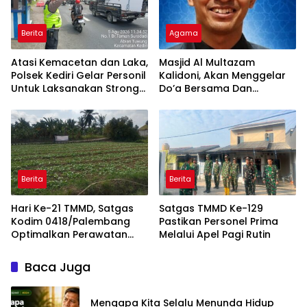
Berita
Agama
Atasi Kemacetan dan Laka,
Masjid Al Multazam
Polsek Kediri Gelar Personil
Kalidoni, Akan Menggelar
Untuk Laksanakan Strong
Do’a Bersama Dan
Point Siang
Tausiyah Menyambut HUT
RI Ke-81 Dengan
Pembicara Ustadz Qoim
Nur’aini M.Pd
Berita
Berita
Hari Ke-21 TMMD, Satgas
Satgas TMMD Ke-129
Kodim 0418/Palembang
Pastikan Personel Prima
Optimalkan Perawatan
Melalui Apel Pagi Rutin
Lahan Ketahanan Pangan
Baca Juga
Mengapa Kita Selalu Menunda Hidup