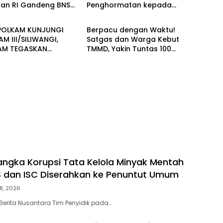
aan RI Gandeng BNSP
Penghormatan kepada
Berita
n Sertifikasi
Pahlawan Berlangsung
onal
Khidmat
OLKAM KUNJUNGI
Berpacu dengan Waktu!
 III/SILIWANGI,
Satgas dan Warga Kebut
AM TEGASKAN
TMMD, Yakin Tuntas 100
EN PERKUAT SINERGI
Persen Sebelum Penutupan
A STABILITAS
AL
ngka Korupsi Tata Kelola Minyak Mentah
S dan ISC Diserahkan ke Penuntut Umum
8, 2026
Berita Nusantara Tim Penyidik pada…