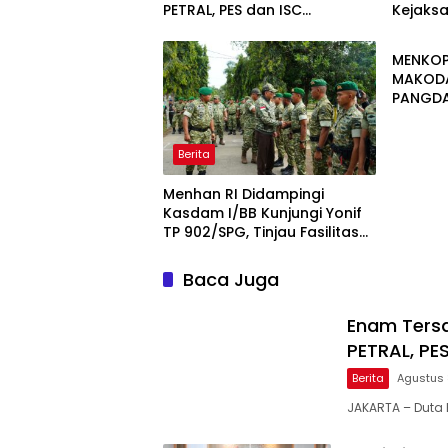
PETRAL, PES dan ISC
Kejaks
Berita
Diserahkan ke Penuntut
Wujudka
Umum
Profesi
MENKOP
MAKODAM
PANGD
KOMITM
MENJAG
NASION
Berita
Menhan RI Didampingi
Kasdam I/BB Kunjungi Yonif
TP 902/SPG, Tinjau Fasilitas
dan Beri Motivasi Prajurit
Baca Juga
Enam Tersa
PETRAL, PE
Berita
Agustus 
JAKARTA – Duta 