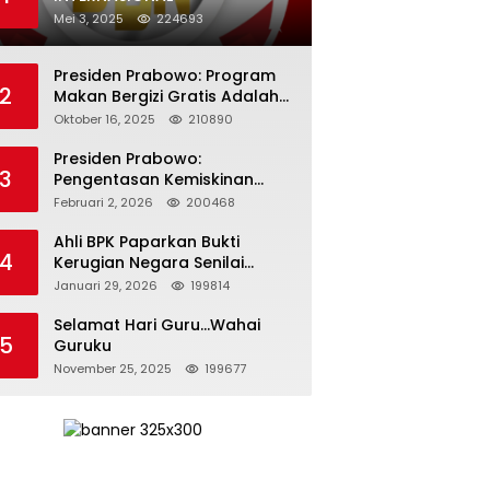
Mei 3, 2025
224693
Presiden Prabowo: Program
2
Makan Bergizi Gratis Adalah
Investasi untuk Masa Depan
Oktober 16, 2025
210890
Bangsa
Presiden Prabowo:
3
Pengentasan Kemiskinan
Butuh Persatuan dan
Februari 2, 2026
200468
Kepemimpinan yang
Bertanggung Jawab
Ahli BPK Paparkan Bukti
4
Kerugian Negara Senilai
Rp285 Triliun dalam
Januari 29, 2026
199814
Persidangan Korupsi PT
Pertamina
Selamat Hari Guru…Wahai
5
Guruku
November 25, 2025
199677