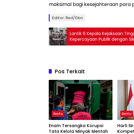
maksimal bagi kesejahteraan para 
Editor: Red/Dbn
Lantik 6 Kepala Kejaksaan Ting
Kepercayaan Publik dengan Sik
Pos Terkait
Berita
Berita
Enam Tersangka Korupsi
Harli S
Tata Kelola Minyak Mentah
Kompete