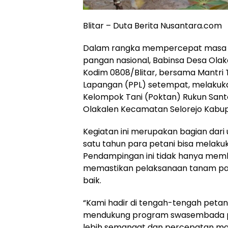
Blitar – Duta Berita Nusantara.com
Dalam rangka mempercepat masa 
pangan nasional, Babinsa Desa Olaka
Kodim 0808/Blitar, bersama Mantri 
Lapangan (PPL) setempat, melakuk
Kelompok Tani (Poktan) Rukun Santo
Olakalen Kecamatan Selorejo Kabupa
Kegiatan ini merupakan bagian dar
satu tahun para petani bisa melaku
Pendampingan ini tidak hanya membe
memastikan pelaksanaan tanam padi
baik.
“Kami hadir di tengah-tengah peta
mendukung program swasembada pan
lebih semangat dan percepatan masa