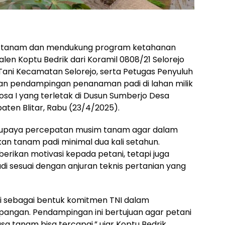
tanam dan mendukung program ketahanan
len Koptu Bedrik dari Koramil 0808/21 Selorejo
Tani Kecamatan Selorejo, serta Petugas Penyuluh
an pendampingan penanaman padi di lahan milik
sa I yang terletak di Dusun Sumberjo Desa
ten Blitar, Rabu (23/4/2025).
i upaya percepatan musim tanam agar dalam
kan tanam padi minimal dua kali setahun.
rikan motivasi kepada petani, tetapi juga
 sesuai dengan anjuran teknis pertanian yang
ni sebagai bentuk komitmen TNI dalam
gan. Pendampingan ini bertujuan agar petani
 tanam bisa tercapai,” ujar Koptu Bedrik.