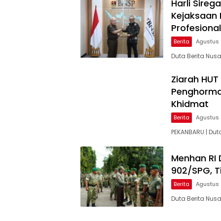
Harli Sireg
Kejaksaan 
Profesional
Berita
Agustus 
Duta Berita Nus
Ziarah HUT
Penghorma
Khidmat
Berita
Agustus 
PEKANBARU | Du
Menhan RI 
902/SPG, Ti
Berita
Agustus 
Duta Berita Nus