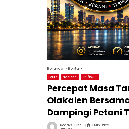
Beranda
Berita
Berita
Nasional
TNI/POLRI
Percepat Masa Ta
Olakalen Bersama
Dampingi Petani 
Redaksi Duta
2 Min Baca
April 23, 2025