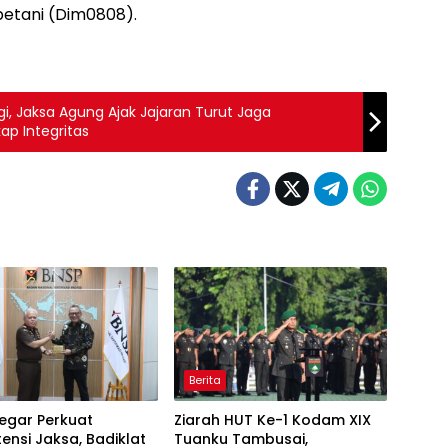
petani (Dim0808).
gi, Jaksa Agung Ajak Jajaran Turut Jaga
ap Integritas
Berita
iregar Perkuat
Ziarah HUT Ke-1 Kodam XIX
nsi Jaksa, Badiklat
Tuanku Tambusai,