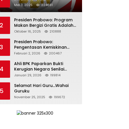
Mei 3, 2025
224691
Presiden Prabowo: Program
2
Makan Bergizi Gratis Adalah
Investasi untuk Masa Depan
Oktober 16, 2025
210888
Bangsa
Presiden Prabowo:
3
Pengentasan Kemiskinan
Butuh Persatuan dan
Februari 2, 2026
200467
Kepemimpinan yang
Bertanggung Jawab
Ahli BPK Paparkan Bukti
4
Kerugian Negara Senilai
Rp285 Triliun dalam
Januari 29, 2026
199814
Persidangan Korupsi PT
Pertamina
Selamat Hari Guru…Wahai
5
Guruku
November 25, 2025
199672