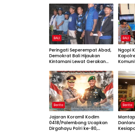
BALI
BALI
Peringati Seperempat Abad,
Ngopi 
Demokrat Bali Hijaukan
Kapolr
Kintamani Lewat Gerakan
Komunit
Langit Biru Indonesia ASRI
Strate
Kota
Berita
Berita
Jajaran Koramil Kodim
Mantapk
0418/Palembang Ucapkan
Danlan
Dirgahayu Polri ke-80,
Kesiap
Perkuat Sinergitas TNI-Polri
Polda 