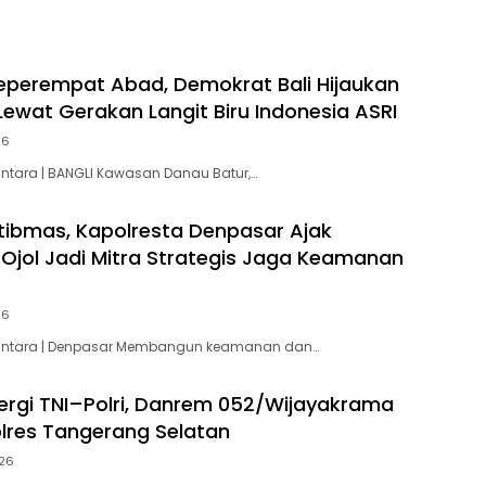
Kebersamaan dengan
Masyarakat
Seperempat Abad, Demokrat Bali Hijaukan
Lewat Gerakan Langit Biru Indonesia ASRI
26
antara | BANGLI Kawasan Danau Batur,…
ibmas, Kapolresta Denpasar Ajak
Ojol Jadi Mitra Strategis Jaga Keamanan
26
santara | Denpasar Membangun keamanan dan…
nergi TNI–Polri, Danrem 052/Wijayakrama
olres Tangerang Selatan
026