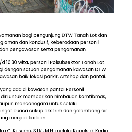
amanan bagi pengunjung DTW Tanah Lot dan
g aman dan kondusif, keberadaan personil
i dan pengawasan serta pengamanan.
/d 16.30 wita, personil Polsubsektor Tanah Lot
ergi dengan satuan pengamanan kawasan DTW
awasan baik lokasi parkir, Artshop dan pantai.
ang ada di kawasan pantai Personil
diri untuk memberikan himbauan kamtibmas,
aupun mancanegara untuk selalu
gat cuaca cukup ekstrim dan gelombang air
yang menjadi korban.
 C. Kesuma, S.I.K., M.H. melalui Kapolsek Kediri