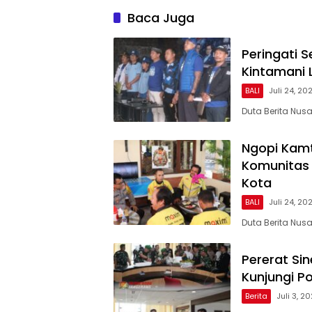
Baca Juga
Peringati 
Kintamani 
BALI
Juli 24, 20
Duta Berita Nus
Ngopi Kamt
Komunitas 
Kota
BALI
Juli 24, 20
Duta Berita Nu
Pererat Si
Kunjungi P
Berita
Juli 3, 2