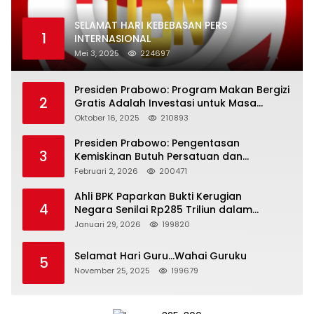
SELAMAT HARI KEBEBASAN PERS
1
INTERNASIONAL
Mei 3, 2025
224697
Presiden Prabowo: Program Makan Bergizi
2
Gratis Adalah Investasi untuk Masa
Depan Bangsa
Oktober 16, 2025
210893
Presiden Prabowo: Pengentasan
3
Kemiskinan Butuh Persatuan dan
Kepemimpinan yang Bertanggung Jawab
Februari 2, 2026
200471
Ahli BPK Paparkan Bukti Kerugian
4
Negara Senilai Rp285 Triliun dalam
Persidangan Korupsi PT Pertamina
Januari 29, 2026
199820
Selamat Hari Guru…Wahai Guruku
5
November 25, 2025
199679