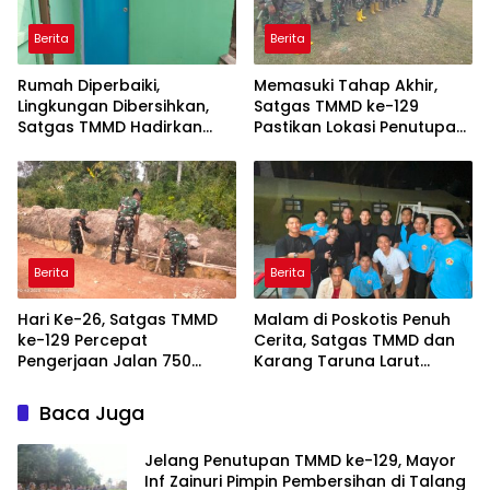
Berita
Berita
Rumah Diperbaiki,
Memasuki Tahap Akhir,
Lingkungan Dibersihkan,
Satgas TMMD ke-129
Satgas TMMD Hadirkan
Pastikan Lokasi Penutupan
Kenyamanan untuk Pak
Bersih dan Siap
Karyo
Berita
Berita
Hari Ke-26, Satgas TMMD
Malam di Poskotis Penuh
ke-129 Percepat
Cerita, Satgas TMMD dan
Pengerjaan Jalan 750
Karang Taruna Larut
Meter di Talang Jambe
dalam Suasana
Kekeluargaan
Baca Juga
Jelang Penutupan TMMD ke-129, Mayor
Inf Zainuri Pimpin Pembersihan di Talang