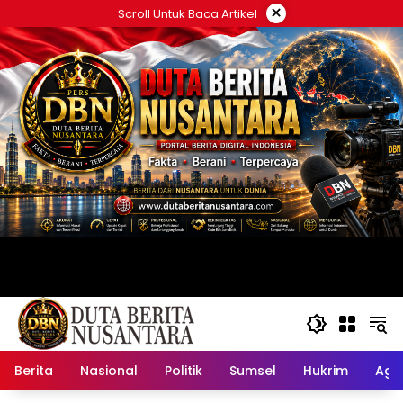
Langsung
×
Scroll Untuk Baca Artikel
ke
konten
Berita
Nasional
Politik
Sumsel
Hukrim
Ag