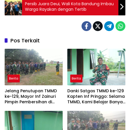
Persib Juara Deui, Wali Kota Bandung Imbau
Warga Rayakan dengan Tertib
Pos Terkait
Berita
Berita
Jelang Penutupan TMMD
Danki Satgas TMMD ke-129
ke-129, Mayor Inf Zainuri
Kapten Inf Pringgo: Selama
Pimpin Pembersihan di
TMMD, Kami Belajar Banyak
Talang Jambe
dari Masyarakat