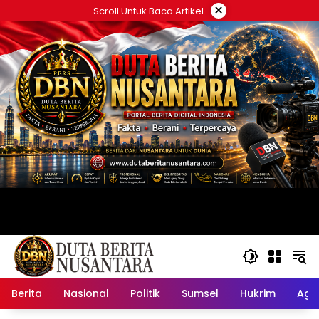
Langsung
×
Scroll Untuk Baca Artikel
ke
konten
Berita
Nasional
Politik
Sumsel
Hukrim
Ag