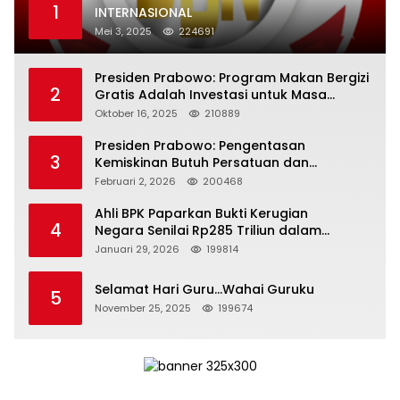
1
INTERNASIONAL
Mei 3, 2025
224691
Presiden Prabowo: Program Makan Bergizi
2
Gratis Adalah Investasi untuk Masa
Depan Bangsa
Oktober 16, 2025
210889
Presiden Prabowo: Pengentasan
3
Kemiskinan Butuh Persatuan dan
Kepemimpinan yang Bertanggung Jawab
Februari 2, 2026
200468
Ahli BPK Paparkan Bukti Kerugian
4
Negara Senilai Rp285 Triliun dalam
Persidangan Korupsi PT Pertamina
Januari 29, 2026
199814
Selamat Hari Guru…Wahai Guruku
5
November 25, 2025
199674