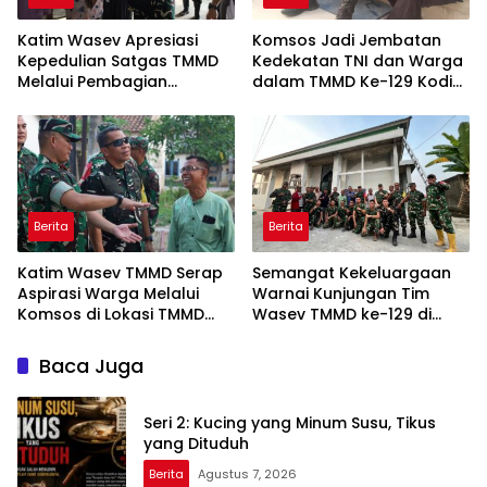
Katim Wasev Apresiasi
Komsos Jadi Jembatan
Kepedulian Satgas TMMD
Kedekatan TNI dan Warga
Melalui Pembagian
dalam TMMD Ke-129 Kodim
Sembako
0418/Palembang
Berita
Berita
Katim Wasev TMMD Serap
Semangat Kekeluargaan
Aspirasi Warga Melalui
Warnai Kunjungan Tim
Komsos di Lokasi TMMD
Wasev TMMD ke-129 di
Kodim 0418/Palembang
Talang Jambe
Baca Juga
Seri 2: Kucing yang Minum Susu, Tikus
yang Dituduh
Berita
Agustus 7, 2026