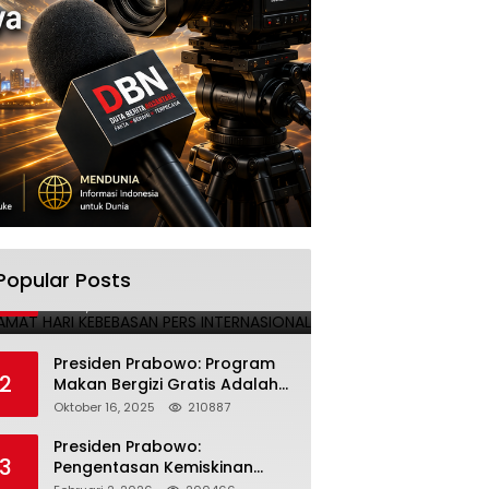
SELAMAT HARI KEBEBASAN PERS
Popular Posts
1
INTERNASIONAL
Mei 3, 2025
224690
Presiden Prabowo: Program
2
Makan Bergizi Gratis Adalah
Investasi untuk Masa Depan
Oktober 16, 2025
210887
Bangsa
Presiden Prabowo:
3
Pengentasan Kemiskinan
Butuh Persatuan dan