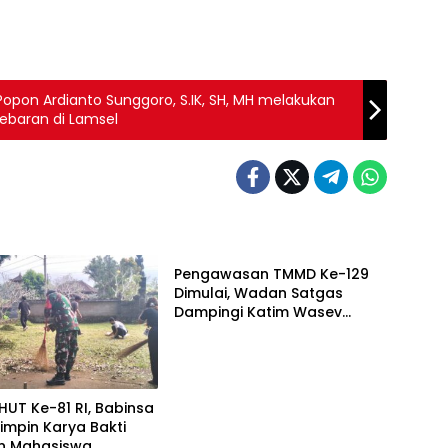
opon Ardianto Sunggoro, S.IK, SH, MH melakukan
lebaran di Lamsel
Berita
Pengawasan TMMD Ke-129
Dimulai, Wadan Satgas
Dampingi Katim Wasev
Tinjau Lokasi Kegiatan
HUT Ke-81 RI, Babinsa
Pimpin Karya Bakti
an Mahasiswa