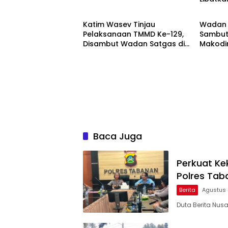
Berita
Berita
Univer
Katim Wasev Tinjau
Wadan 
Pelaksanaan TMMD Ke-129,
Sambut
Disambut Wadan Satgas di
Makodi
Makodim
Baca Juga
Perkuat Ke
Polres Tab
Berita
Agustus 
Duta Berita Nusa