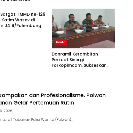
sitas Udayana
Satgas TMMD Ke-129
 Katim Wasev di
m 0418/Palembang
Berita
Danramil Kerambitan
Perkuat Sinergi
Forkopimcam, Sukseskan
HUT RI Ke-81 Bermakna Bagi
Seluruh Masyarakat
kompakan dan Profesionalisme, Polwan
anan Gelar Pertemuan Rutin
6, 2026
ntara | Tabanan Polisi Wanita (Polwan)…