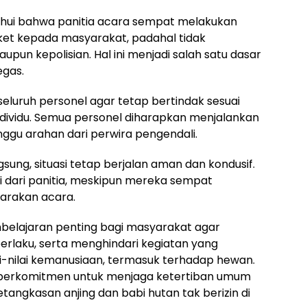
ahui bahwa panitia acara sempat melakukan
iket kepada masyarakat, padahal tidak
pun kepolisian. Hal ini menjadi salah satu dasar
egas.
luruh personel agar tetap bertindak sesuai
ndividu. Semua personel diharapkan menjalankan
ggu arahan dari perwira pengendali.
ung, situasi tetap berjalan aman dan kondusif.
 dari panitia, meskipun mereka sempat
arakan acara.
mbelajaran penting bagi masyarakat agar
rlaku, serta menghindari kegiatan yang
i-nilai kemanusiaan, termasuk terhadap hewan.
berkomitmen untuk menjaga ketertiban umum
angkasan anjing dan babi hutan tak berizin di