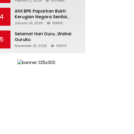
Februari 2, 2026
200466
Kepemimpinan yang
Bertanggung Jawab
Ahli BPK Paparkan Bukti
4
Kerugian Negara Senilai
Rp285 Triliun dalam
Januari 29, 2026
199813
Persidangan Korupsi PT
Pertamina
Selamat Hari Guru…Wahai
5
Guruku
November 25, 2025
199671