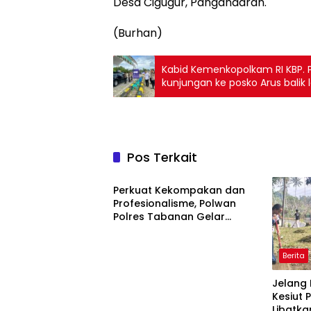
Desa Cigugur, Pangandaran.
(Burhan)
Kabid Kemenkopolkam RI KBP. P
kunjungan ke posko Arus balik 
Pos Terkait
Berita
Perkuat Kekompakan dan
Profesionalisme, Polwan
Polres Tabanan Gelar
Pertemuan Rutin
Berita
Jelang 
Kesiut 
Libatk