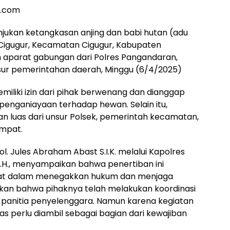
a.com
jukan ketangkasan anjing dan babi hutan (adu
Cigugur, Kecamatan Cigugur, Kabupaten
h aparat gabungan dari Polres Pangandaran,
ur pemerintahan daerah, Minggu (6/4/2025)
emiliki izin dari pihak berwenang dan dianggap
enganiayaan terhadap hewan. Selain itu,
an luas dari unsur Polsek, pemerintah kecamatan,
mpat.
. Jules Abraham Abast S.I.K. melalui Kapolres
 M.H., menyampaikan bahwa penertiban ini
at dalam menegakkan hukum dan menjaga
kan bahwa pihaknya telah melakukan koordinasi
anitia penyelenggara. Namun karena kegiatan
as perlu diambil sebagai bagian dari kewajiban