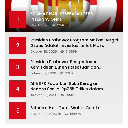
SELAMAT HARI KEBEBASAN PERS
1
INTERNASIONAL
Mei 3, 2025
224691
Presiden Prabowo: Program Makan Bergizi
2
Gratis Adalah Investasi untuk Masa
Depan Bangsa
Oktober 16, 2025
210889
Presiden Prabowo: Pengentasan
3
Kemiskinan Butuh Persatuan dan
Kepemimpinan yang Bertanggung Jawab
Februari 2, 2026
200468
Ahli BPK Paparkan Bukti Kerugian
4
Negara Senilai Rp285 Triliun dalam
Persidangan Korupsi PT Pertamina
Januari 29, 2026
199814
Selamat Hari Guru…Wahai Guruku
5
November 25, 2025
199675