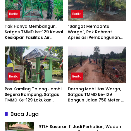
Berita
Berita
Tak Hanya Membangun,
“Sangat Membantu
Satgas TMMD ke-129 Kawal
Warga”, Pak Rahmat
Kesiapan Fasilitas Air
Apresiasi Pembangunan
Bersih
Sumur Bor TMMD ke-129
Berita
Berita
Pos Kamling Talang Jambi
Dorong Mobilitas Warga,
Segera Rampung, Satgas
Satgas TMMD ke-129
TMMD Ke-129 Lakukan
Bangun Jalan 750 Meter di
Pengecatan dan Bersih-
Talang Jambe
Bersih
Baca Juga
RTLH Sasaran 11 Jadi Perhatian, Wadan