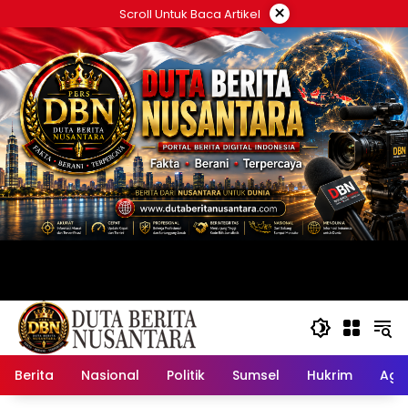
Langsung
×
Scroll Untuk Baca Artikel
ke
konten
Berita
Nasional
Politik
Sumsel
Hukrim
Ag