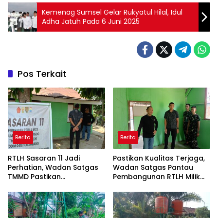
Kemenag Sumsel Gelar Rukyatul Hilal, Idul
Adha Jatuh Pada 6 Juni 2025
Pos Terkait
Berita
Berita
RTLH Sasaran 11 Jadi
Pastikan Kualitas Terjaga,
Perhatian, Wadan Satgas
Wadan Satgas Pantau
TMMD Pastikan
Pembangunan RTLH Milik
Pembangunan Berjalan
Bapak Fernando
Sesuai Target