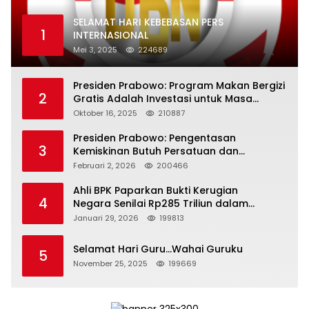
SELAMAT HARI KEBEBASAN PERS
1
INTERNASIONAL
Mei 3, 2025
224689
Presiden Prabowo: Program Makan Bergizi
2
Gratis Adalah Investasi untuk Masa
Depan Bangsa
Oktober 16, 2025
210887
Presiden Prabowo: Pengentasan
3
Kemiskinan Butuh Persatuan dan
Kepemimpinan yang Bertanggung Jawab
Februari 2, 2026
200466
Ahli BPK Paparkan Bukti Kerugian
4
Negara Senilai Rp285 Triliun dalam
Persidangan Korupsi PT Pertamina
Januari 29, 2026
199813
Selamat Hari Guru…Wahai Guruku
5
November 25, 2025
199669