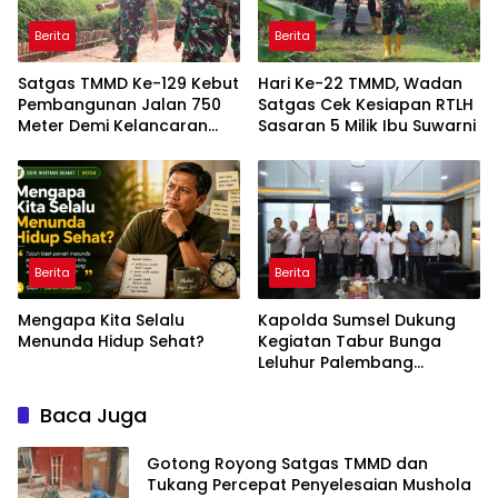
Berita
Berita
Satgas TMMD Ke-129 Kebut
Hari Ke-22 TMMD, Wadan
Pembangunan Jalan 750
Satgas Cek Kesiapan RTLH
Meter Demi Kelancaran
Sasaran 5 Milik Ibu Suwarni
Akses Warga
Berita
Berita
Mengapa Kita Selalu
Kapolda Sumsel Dukung
Menunda Hidup Sehat?
Kegiatan Tabur Bunga
Leluhur Palembang
Darussalam
Baca Juga
Gotong Royong Satgas TMMD dan
Tukang Percepat Penyelesaian Mushola