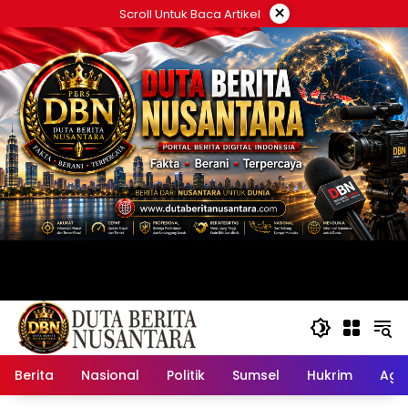
Langsung
×
Scroll Untuk Baca Artikel
ke
konten
Berita
Nasional
Politik
Sumsel
Hukrim
Ag