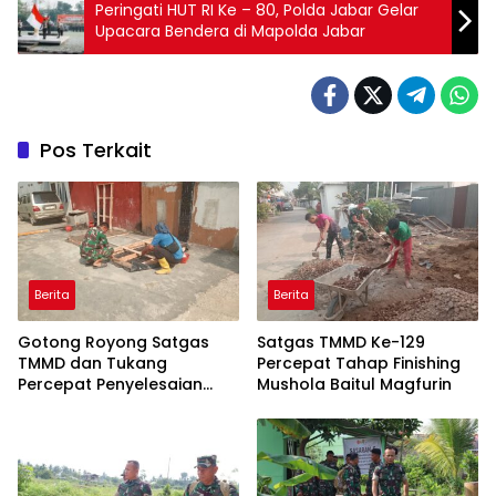
Peringati HUT RI Ke – 80, Polda Jabar Gelar
Upacara Bendera di Mapolda Jabar
Pos Terkait
Berita
Berita
Gotong Royong Satgas
Satgas TMMD Ke-129
TMMD dan Tukang
Percepat Tahap Finishing
Percepat Penyelesaian
Mushola Baitul Magfurin
Mushola Baitul Magfurin