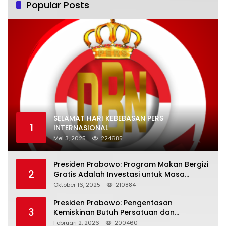
Popular Posts
SELAMAT HARI KEBEBASAN PERS
1
INTERNASIONAL
Mei 3, 2025
224685
Presiden Prabowo: Program Makan Bergizi
2
Gratis Adalah Investasi untuk Masa
Depan Bangsa
Oktober 16, 2025
210884
Presiden Prabowo: Pengentasan
3
Kemiskinan Butuh Persatuan dan
Kepemimpinan yang Bertanggung Jawab
Februari 2, 2026
200460