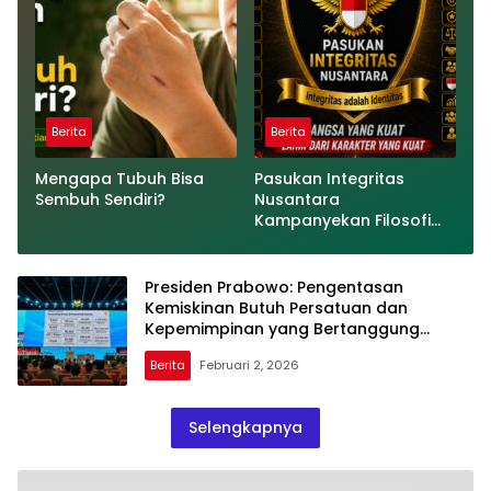
TPPU Mantan Jampidsus,
FA
Berita
Berita
Mengapa Tubuh Bisa
Pasukan Integritas
Sembuh Sendiri?
Nusantara
Kampanyekan Filosofi
“81 = 9²”, Wujudkan
Indonesia Berintegritas
Presiden Prabowo: Pengentasan
Kemiskinan Butuh Persatuan dan
Kepemimpinan yang Bertanggung
Jawab
Berita
Februari 2, 2026
Selengkapnya