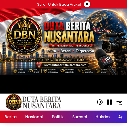
Langsung
×
Scroll Untuk Baca Artikel
ke
konten
Berita
Nasional
Politik
Sumsel
Hukrim
Ag