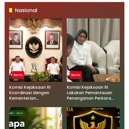
Nasional
Berita
Berita
Komisi Kejaksaan RI
Komisi Kejaksaan RI
Koordinasi dengan
Lakukan Pemantauan
Kementerian
Penanganan Perkara
Koordinator Bidang
Dugaan Korupsi dan
Politik dan Keamanan
TPPU yang Melibatkan
Terkait Pengawasan
Mantan Jampidsus, FA di
Penanganan Perkara
Kejaksaan Agung
Dugaan Korupsi dan