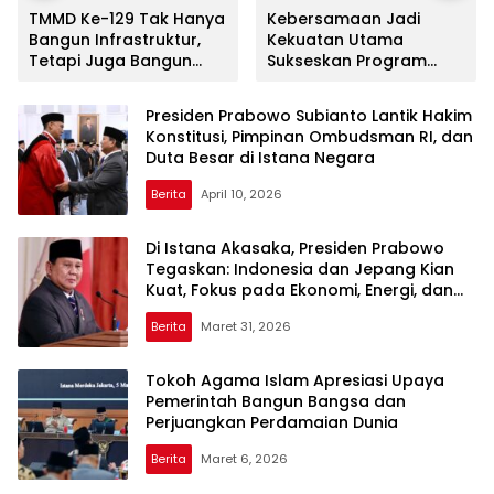
TMMD Ke-129 Tak Hanya
Kebersamaan Jadi
Bangun Infrastruktur,
Kekuatan Utama
Tetapi Juga Bangun
Sukseskan Program
Karakter Masyarakat
TMMD Ke-129 Kodim
0418/Palembang
Presiden Prabowo Subianto Lantik Hakim
Konstitusi, Pimpinan Ombudsman RI, dan
Duta Besar di Istana Negara
Berita
April 10, 2026
Di Istana Akasaka, Presiden Prabowo
Tegaskan: Indonesia dan Jepang Kian
Kuat, Fokus pada Ekonomi, Energi, dan
Investasi
Berita
Maret 31, 2026
Tokoh Agama Islam Apresiasi Upaya
Pemerintah Bangun Bangsa dan
Perjuangkan Perdamaian Dunia
Berita
Maret 6, 2026