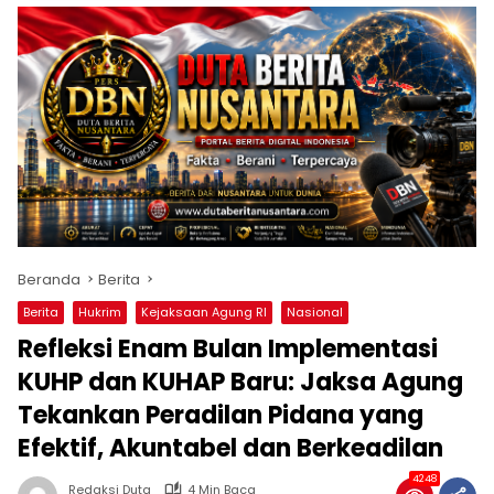
Beranda
Berita
Berita
Hukrim
Kejaksaan Agung RI
Nasional
Refleksi Enam Bulan Implementasi
KUHP dan KUHAP Baru: Jaksa Agung
Tekankan Peradilan Pidana yang
Efektif, Akuntabel dan Berkeadilan
4248
Redaksi Duta
4 Min Baca