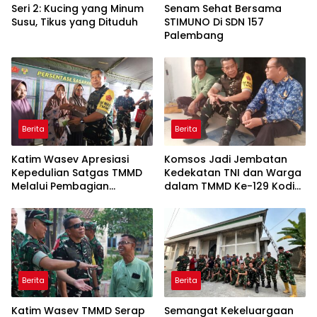
Seri 2: Kucing yang Minum
Senam Sehat Bersama
Susu, Tikus yang Dituduh
STIMUNO Di SDN 157
Palembang
Berita
Berita
Katim Wasev Apresiasi
Komsos Jadi Jembatan
Kepedulian Satgas TMMD
Kedekatan TNI dan Warga
Melalui Pembagian
dalam TMMD Ke-129 Kodim
Sembako
0418/Palembang
Berita
Berita
Katim Wasev TMMD Serap
Semangat Kekeluargaan