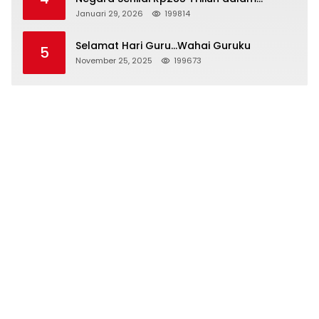
Persidangan Korupsi PT Pertamina
Januari 29, 2026
199814
Selamat Hari Guru…Wahai Guruku
5
November 25, 2025
199673