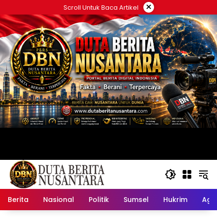
Langsung
×
Scroll Untuk Baca Artikel
ke
konten
Berita
Nasional
Politik
Sumsel
Hukrim
Ag