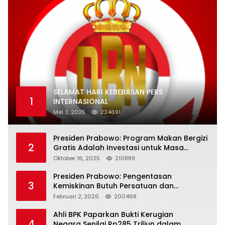
SELAMAT HARI KEBEBASAN PERS
1
INTERNASIONAL
Mei 3, 2025
224691
Presiden Prabowo: Program Makan Bergizi
2
Gratis Adalah Investasi untuk Masa
Depan Bangsa
Oktober 16, 2025
210889
Presiden Prabowo: Pengentasan
3
Kemiskinan Butuh Persatuan dan
Kepemimpinan yang Bertanggung Jawab
Februari 2, 2026
200468
Ahli BPK Paparkan Bukti Kerugian
4
Negara Senilai Rp285 Triliun dalam