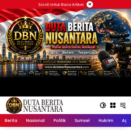
Langsung
×
Scroll Untuk Baca Artikel
ke
konten
Berita
Nasional
Politik
Sumsel
Hukrim
Ag