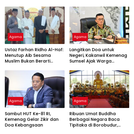
Kalidoni : Dunia Adalah
Tausiyah Menyambut HUT
Tempat Ujian
RI Ke-81 Dengan
Pembicara Ustadz Qoim
Nur’aini M.Pd
Agama
Agama
Ustaz Farhan Ridho Al-Haf:
Langitkan Doa untuk
Menutup Aib Sesama
Negeri, Kakanwil Kemenag
Muslim Bukan Berarti
Sumsel Ajak Warga
Membenarkan Dosa
Sukseskan Zikir dan Doa
Kebangsaan di Monas
Agama
Agama
Sambut HUT Ke-81 RI,
Ribuan Umat Buddha
Kemenag Gelar Zikir dan
Berbagai Negara Baca
Doa Kebangsaan
Tipitaka di Borobudur,
Perdalam Pemahaman