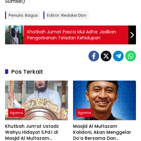
Sumsel)
Penulis: Bagus
Editor: Redaksi Dbn
Khotbah Jumat Pasca Idul Adha: Jadikan
Pengorbanan Teladan Kehidupan
Pos Terkait
Agama
Agama
Khutbah Jum’at Ustadz
Masjid Al Multazam
Wahyu Hidayat S.Pd.I di
Kalidoni, Akan Menggelar
Masjid Al Multazam
Do’a Bersama Dan