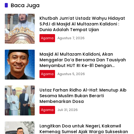
Dhamma
Baca Juga
Khutbah Jum’at Ustadz Wahyu Hidayat
S.Pd.I di Masjid Al Multazam Kalidoni :
Dunia Adalah Tempat Ujian
Agama
Agustus 7, 2026
Masjid Al Multazam Kalidoni, Akan
Menggelar Do’a Bersama Dan Tausiyah
Menyambut HUT RI Ke-81 Dengan
Pembicara Ustadz Qoim Nur’aini M.Pd
Agama
Agustus 5, 2026
Ustaz Farhan Ridho Al-Haf: Menutup Aib
Sesama Muslim Bukan Berarti
Membenarkan Dosa
Agama
Juli 31, 2026
Langitkan Doa untuk Negeri, Kakanwil
Kemenag Sumsel Ajak Warga Sukseskan