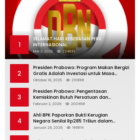
SELAMAT HARI KEBEBASAN PERS
1
INTERNASIONAL
Mei 3, 2025
224691
Presiden Prabowo: Program Makan Bergizi
2
Gratis Adalah Investasi untuk Masa
Depan Bangsa
Oktober 16, 2025
210888
Presiden Prabowo: Pengentasan
3
Kemiskinan Butuh Persatuan dan
Kepemimpinan yang Bertanggung Jawab
Februari 2, 2026
200468
Ahli BPK Paparkan Bukti Kerugian
4
Negara Senilai Rp285 Triliun dalam
Persidangan Korupsi PT Pertamina
Januari 29, 2026
199814