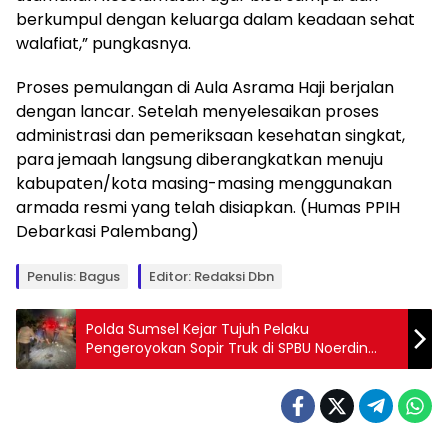
berkumpul dengan keluarga dalam keadaan sehat
walafiat,” pungkasnya.
Proses pemulangan di Aula Asrama Haji berjalan
dengan lancar. Setelah menyelesaikan proses
administrasi dan pemeriksaan kesehatan singkat,
para jemaah langsung diberangkatkan menuju
kabupaten/kota masing-masing menggunakan
armada resmi yang telah disiapkan. (Humas PPIH
Debarkasi Palembang)
Penulis: Bagus
Editor: Redaksi Dbn
Polda Sumsel Kejar Tujuh Pelaku
Pengeroyokan Sopir Truk di SPBU Noerdin
Pandji Palembang