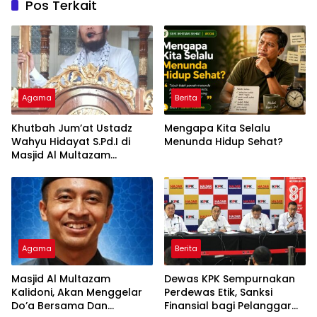
Pos Terkait
Agama
Berita
Khutbah Jum’at Ustadz
Mengapa Kita Selalu
Wahyu Hidayat S.Pd.I di
Menunda Hidup Sehat?
Masjid Al Multazam
Kalidoni : Dunia Adalah
Tempat Ujian
Agama
Berita
Masjid Al Multazam
Dewas KPK Sempurnakan
Kalidoni, Akan Menggelar
Perdewas Etik, Sanksi
Do’a Bersama Dan
Finansial bagi Pelanggar