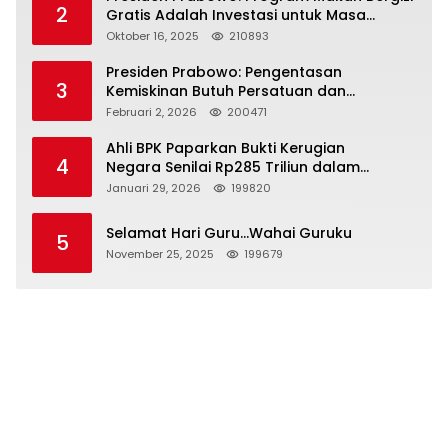
2
Gratis Adalah Investasi untuk Masa
Depan Bangsa
Oktober 16, 2025
210893
Presiden Prabowo: Pengentasan
3
Kemiskinan Butuh Persatuan dan
Kepemimpinan yang Bertanggung Jawab
Februari 2, 2026
200471
Ahli BPK Paparkan Bukti Kerugian
4
Negara Senilai Rp285 Triliun dalam
Persidangan Korupsi PT Pertamina
Januari 29, 2026
199820
Selamat Hari Guru…Wahai Guruku
5
November 25, 2025
199679