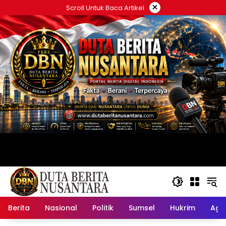
Langsung
×
Scroll Untuk Baca Artikel
ke
konten
Berita
Nasional
Politik
Sumsel
Hukrim
Ag