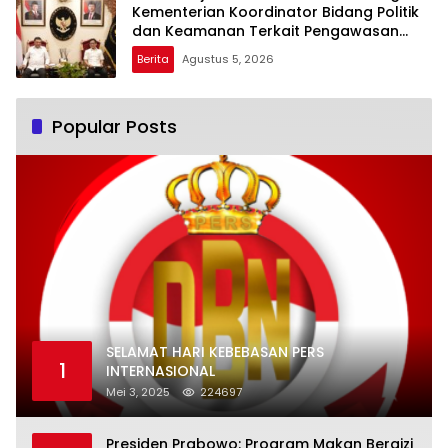
Kementerian Koordinator Bidang Politik
dan Keamanan Terkait Pengawasan
Penanganan Perkara Dugaan Korupsi
Berita
Agustus 5, 2026
dan TPPU Mantan Jampidsus, FA
Popular Posts
SELAMAT HARI KEBEBASAN PERS
1
INTERNASIONAL
Mei 3, 2025
224697
Presiden Prabowo: Program Makan Bergizi