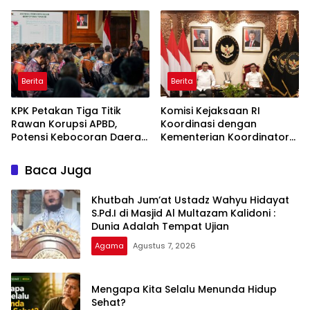
Tausiyah Menyambut HUT
Akan Diperberat
RI Ke-81 Dengan
Pembicara Ustadz Qoim
Nur’aini M.Pd
Berita
Berita
KPK Petakan Tiga Titik
Komisi Kejaksaan RI
Rawan Korupsi APBD,
Koordinasi dengan
Potensi Kebocoran Daerah
Kementerian Koordinator
Rp2,37 Triliun Berhasil
Bidang Politik dan
Dimitigasi
Keamanan Terkait
Baca Juga
Pengawasan Penanganan
Perkara Dugaan Korupsi
Khutbah Jum’at Ustadz Wahyu Hidayat
dan TPPU Mantan
S.Pd.I di Masjid Al Multazam Kalidoni :
Jampidsus, FA
Dunia Adalah Tempat Ujian
Agama
Agustus 7, 2026
Mengapa Kita Selalu Menunda Hidup
Sehat?