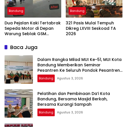
Bandung
Bandung
Dua Pejalan Kaki Tertabrak
321 Pasis Mulai Tempuh
Sepeda Motor di Depan
Dikreg LXVIII Seskoad TA
Warung Seblak GSM
2026
Bandung, Satu Korban
Sempat Mengalami Kejang
Baca Juga
Dalam Rangka Milad MUI Ke-51, MUI Kota
Bandung Memberikan Seminar
Pesantren Ke Seluruh Pondok Pesantren
di Kota Bandung
Bandung
Agustus 3, 2026
Pelatihan dan Pembinaan Da’i Kota
Bandung, Bersama Masjid Berkah,
Bersama Kurangi Sampah
Bandung
Agustus 3, 2026