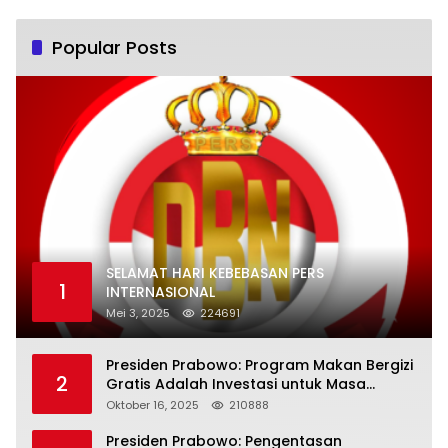
Popular Posts
SELAMAT HARI KEBEBASAN PERS
1
INTERNASIONAL
Mei 3, 2025
224691
Presiden Prabowo: Program Makan Bergizi
2
Gratis Adalah Investasi untuk Masa
Depan Bangsa
Oktober 16, 2025
210888
Presiden Prabowo: Pengentasan