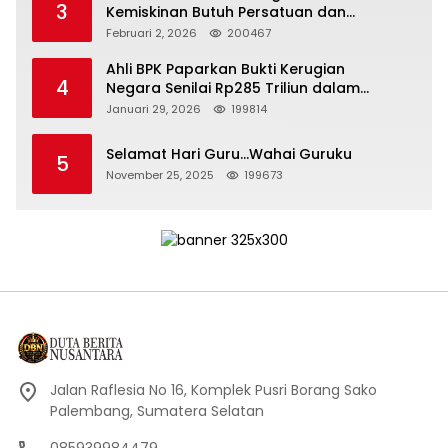
3
Kemiskinan Butuh Persatuan dan
Kepemimpinan yang Bertanggung Jawab
Februari 2, 2026
200467
Ahli BPK Paparkan Bukti Kerugian
4
Negara Senilai Rp285 Triliun dalam
Persidangan Korupsi PT Pertamina
Januari 29, 2026
199814
Selamat Hari Guru…Wahai Guruku
5
November 25, 2025
199673
Jalan Raflesia No 16, Komplek Pusri Borang Sako
Palembang, Sumatera Selatan