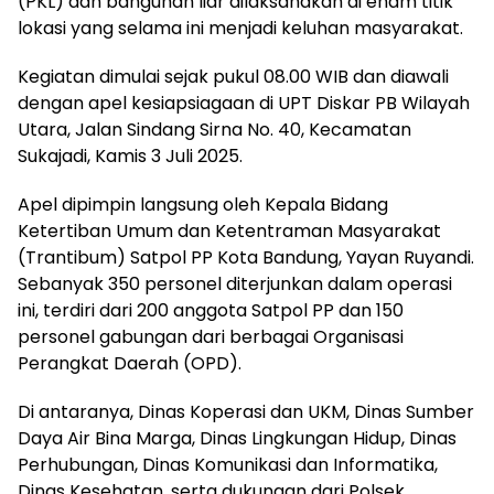
(PKL) dan bangunan liar dilaksanakan di enam titik
lokasi yang selama ini menjadi keluhan masyarakat.
Kegiatan dimulai sejak pukul 08.00 WIB dan diawali
dengan apel kesiapsiagaan di UPT Diskar PB Wilayah
Utara, Jalan Sindang Sirna No. 40, Kecamatan
Sukajadi, Kamis 3 Juli 2025.
Apel dipimpin langsung oleh Kepala Bidang
Ketertiban Umum dan Ketentraman Masyarakat
(Trantibum) Satpol PP Kota Bandung, Yayan Ruyandi.
Sebanyak 350 personel diterjunkan dalam operasi
ini, terdiri dari 200 anggota Satpol PP dan 150
personel gabungan dari berbagai Organisasi
Perangkat Daerah (OPD).
Di antaranya, Dinas Koperasi dan UKM, Dinas Sumber
Daya Air Bina Marga, Dinas Lingkungan Hidup, Dinas
Perhubungan, Dinas Komunikasi dan Informatika,
Dinas Kesehatan, serta dukungan dari Polsek,