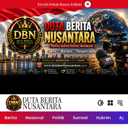
Langsung
×
Scroll Untuk Baca Artikel
ke
konten
Berita
Nasional
Politik
Sumsel
Hukrim
Ag