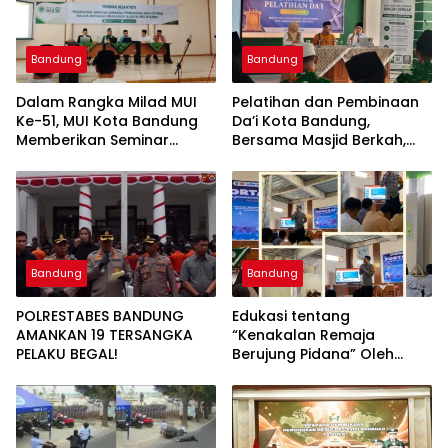
Bandung
Bandung
Dalam Rangka Milad MUI
Pelatihan dan Pembinaan
Ke-51, MUI Kota Bandung
Da’i Kota Bandung,
Memberikan Seminar
Bersama Masjid Berkah,
Pesantren Ke Seluruh
Bersama Kurangi Sampah
Pondok Pesantren di Kota
Bandung
Bandung
Bandung
POLRESTABES BANDUNG
Edukasi tentang
AMANKAN 19 TERSANGKA
“Kenakalan Remaja
PELAKU BEGAL!
Berujung Pidana” Oleh
Polsek Wilayah Gedebage
Kota Bandung di SMK
Muhammadiyah 3
Bandung