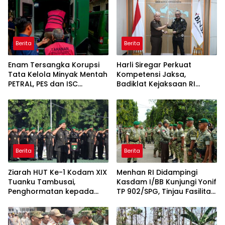
Berita
Berita
Enam Tersangka Korupsi
Harli Siregar Perkuat
Tata Kelola Minyak Mentah
Kompetensi Jaksa,
PETRAL, PES dan ISC
Badiklat Kejaksaan RI
Diserahkan ke Penuntut
Gandeng BNSP Wujudkan
Umum
Sertifikasi Profesional
Berita
Berita
Ziarah HUT Ke-1 Kodam XIX
Menhan RI Didampingi
Tuanku Tambusai,
Kasdam I/BB Kunjungi Yonif
Penghormatan kepada
TP 902/SPG, Tinjau Fasilitas
Pahlawan Berlangsung
dan Beri Motivasi Prajurit
Khidmat