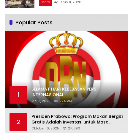
Berita
Agustus 8, 2026
Popular Posts
SELAMAT HARI KEBEBASAN PERS
1
INTERNASIONAL
Mei 3, 2025
224693
Presiden Prabowo: Program Makan Bergizi
2
Gratis Adalah Investasi untuk Masa
Depan Bangsa
Oktober 16, 2025
210890