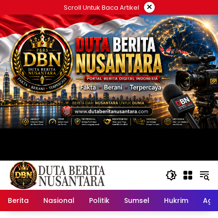
Langsung
×
Scroll Untuk Baca Artikel
ke
konten
Berita
Nasional
Politik
Sumsel
Hukrim
Ag