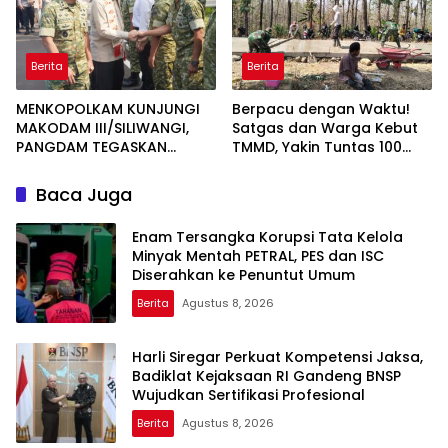
Berita
Berita
MENKOPOLKAM KUNJUNGI
Berpacu dengan Waktu!
MAKODAM III/SILIWANGI,
Satgas dan Warga Kebut
PANGDAM TEGASKAN
TMMD, Yakin Tuntas 100
KOMITMEN PERKUAT SINERGI
Persen Sebelum Penutupan
MENJAGA STABILITAS
Baca Juga
NASIONAL
Enam Tersangka Korupsi Tata Kelola
Minyak Mentah PETRAL, PES dan ISC
Diserahkan ke Penuntut Umum
Berita
Agustus 8, 2026
Harli Siregar Perkuat Kompetensi Jaksa,
Badiklat Kejaksaan RI Gandeng BNSP
Wujudkan Sertifikasi Profesional
Berita
Agustus 8, 2026