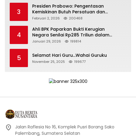
Presiden Prabowo: Pengentasan
3
Kemiskinan Butuh Persatuan dan
Kepemimpinan yang Bertanggung Jawab
Februari 2, 2026
200468
Ahli BPK Paparkan Bukti Kerugian
4
Negara Senilai Rp285 Triliun dalam
Persidangan Korupsi PT Pertamina
Januari 29, 2026
199814
Selamat Hari Guru…Wahai Guruku
5
November 25, 2025
199677
Jalan Raflesia No 16, Komplek Pusri Borang Sako
Palembang, Sumatera Selatan