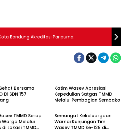
ota Bandung Akreditasi Paripurna.
Berita
Sehat Bersama
Katim Wasev Apresiasi
 Di SDN 157
Kepedulian Satgas TMMD
bang
Melalui Pembagian Sembako
Berita
Wasev TMMD Serap
Semangat Kekeluargaan
i Warga Melalui
Warnai Kunjungan Tim
 di Lokasi TMMD
Wasev TMMD ke-129 di
0418/Palembang
Talang Jambe