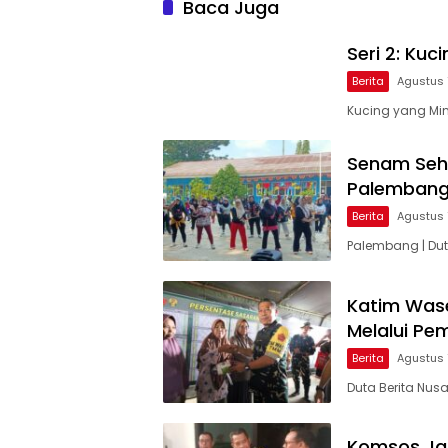
Baca Juga
Seri 2: Ku
Berita
Agustus 
Kucing yang Min
Senam Seh
Palemban
Berita
Agustus 
Palembang | Dut
Katim Wase
Melalui P
Berita
Agustus 
Duta Berita Nusa
Komsos Ja