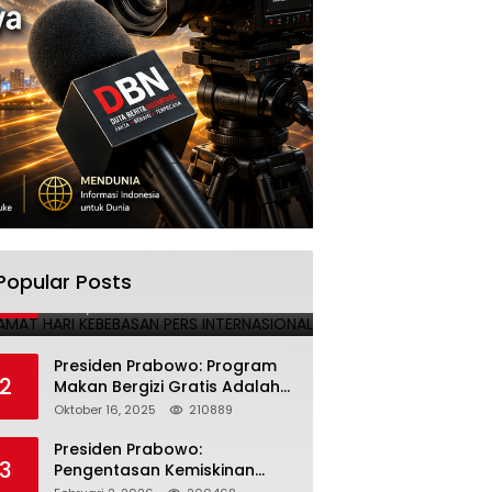
SELAMAT HARI KEBEBASAN PERS
Popular Posts
1
INTERNASIONAL
Mei 3, 2025
224691
Presiden Prabowo: Program
2
Makan Bergizi Gratis Adalah
Investasi untuk Masa Depan
Oktober 16, 2025
210889
Bangsa
Presiden Prabowo:
3
Pengentasan Kemiskinan
Butuh Persatuan dan