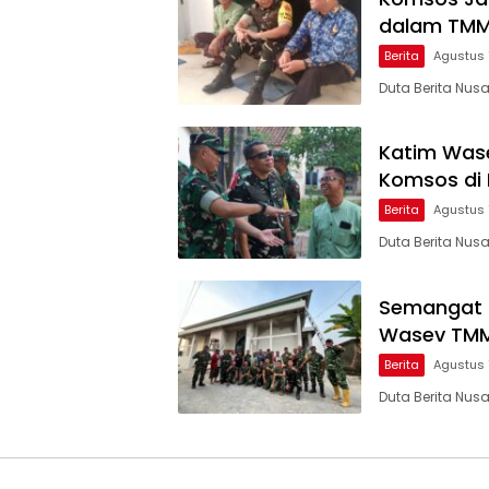
dalam TMM
Berita
Agustus 
Duta Berita Nu
Katim Wase
Komsos di
Berita
Agustus 
Duta Berita Nus
Semangat 
Wasev TMM
Berita
Agustus 
Duta Berita Nus