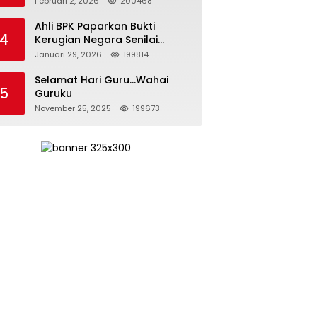
Februari 2, 2026
200468
Kepemimpinan yang
Bertanggung Jawab
Ahli BPK Paparkan Bukti
4
Kerugian Negara Senilai
Rp285 Triliun dalam
Januari 29, 2026
199814
Persidangan Korupsi PT
Pertamina
Selamat Hari Guru…Wahai
5
Guruku
November 25, 2025
199673