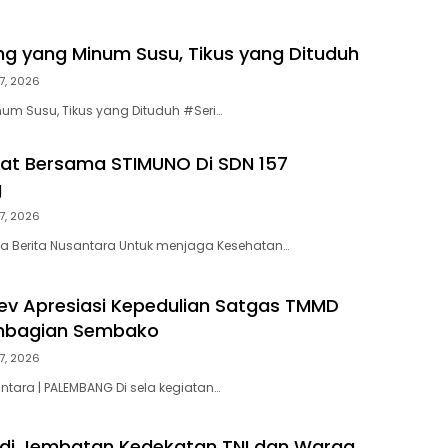
cing yang Minum Susu, Tikus yang Dituduh
7, 2026
um Susu, Tikus yang Dituduh #Seri…
at Bersama STIMUNO Di SDN 157
g
7, 2026
a Berita Nusantara Untuk menjaga Kesehatan…
v Apresiasi Kepedulian Satgas TMMD
embagian Sembako
7, 2026
ntara | PALEMBANG Di sela kegiatan…
di Jembatan Kedekatan TNI dan Warga