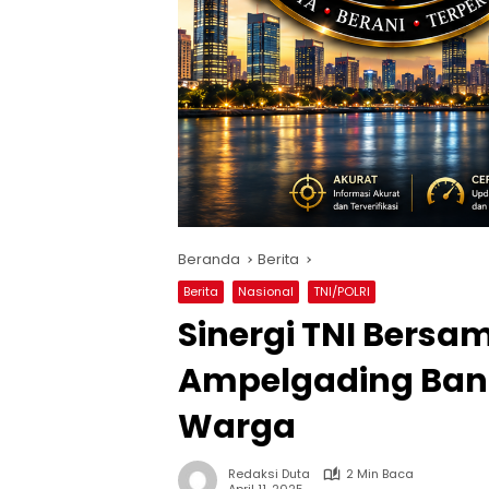
Beranda
Berita
Berita
Nasional
TNI/POLRI
Sinergi TNI Bersa
Ampelgading Ban
Warga
Redaksi Duta
2 Min Baca
April 11, 2025