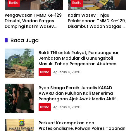
Berita
Berita
Pengawasan TMMD Ke-129
Katim Wasev Tinjau
Dimulai, Wadan Satgas
Pelaksanaan TMMD Ke-129,
Dampingi Katim Wasev
Disambut Wadan Satgas di
Tinjau Lokasi Kegiatan
Makodim
Baca Juga
Bakti TNI untuk Rakyat, Pembangunan
Jembatan Modular di Gunungsitoli
Masuki Tahap Pengecoran Abutmen
Berita
Agustus 6, 2026
Ryan Sinaga Peraih Jurnalis KASAD
AWARD dan Puluhan Kali Menerima
Penghargaan Ajak Awak Media Aktif
Publikasi Kegiatan TNI
Berita
Agustus 6, 2026
Perkuat Kekompakan dan
Profesionalisme, Polwan Polres Tabanan