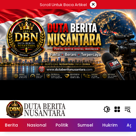
Langsung
×
Scroll Untuk Baca Artikel
ke
konten
Berita
Nasional
Politik
Sumsel
Hukrim
Ag