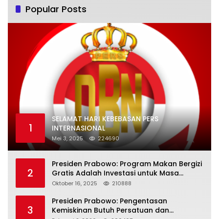
Popular Posts
SELAMAT HARI KEBEBASAN PERS
1
INTERNASIONAL
Mei 3, 2025
224690
Presiden Prabowo: Program Makan Bergizi
2
Gratis Adalah Investasi untuk Masa
Depan Bangsa
Oktober 16, 2025
210888
Presiden Prabowo: Pengentasan
3
Kemiskinan Butuh Persatuan dan