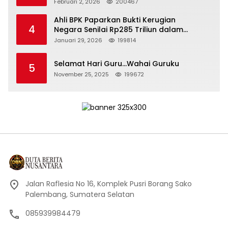
Kepemimpinan yang Bertanggung Jawab
Februari 2, 2026
200467
Ahli BPK Paparkan Bukti Kerugian
4
Negara Senilai Rp285 Triliun dalam
Persidangan Korupsi PT Pertamina
Januari 29, 2026
199814
Selamat Hari Guru…Wahai Guruku
5
November 25, 2025
199672
Jalan Raflesia No 16, Komplek Pusri Borang Sako
Palembang, Sumatera Selatan
085939984479