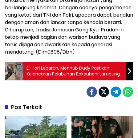
antusias menyaksikan prosesi jamasan yang
berlangsung khidmat. Dengan adanya pengamanan
yang ketat dari TNI dan Polri, upacara dapat berjalan
dengan aman dan lancar tanpa kendala berarti.
Diharapkan, tradisi Jamasan Gong Kyai Pradah ini
tetap menjadi bagian dari warisan budaya yang
terus dijaga dan diwariskan kepada generasi
mendatang. (Dim0808/Dbn)
Di Hari Lebaran, Menhub Dudy Pastikan
Kelancaran Pelabuhan Bakauheni Lampung
Jelang Arus Balik
Pos Terkait