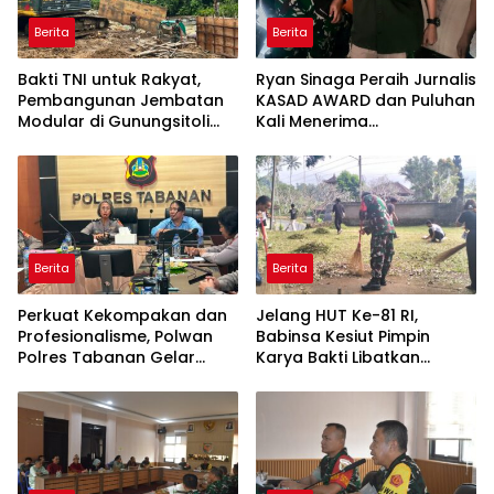
Berita
Berita
Bakti TNI untuk Rakyat,
Ryan Sinaga Peraih Jurnalis
Pembangunan Jembatan
KASAD AWARD dan Puluhan
Modular di Gunungsitoli
Kali Menerima
Masuki Tahap Pengecoran
Penghargaan Ajak Awak
Abutmen
Media Aktif Publikasi
Kegiatan TNI
Berita
Berita
Perkuat Kekompakan dan
Jelang HUT Ke-81 RI,
Profesionalisme, Polwan
Babinsa Kesiut Pimpin
Polres Tabanan Gelar
Karya Bakti Libatkan
Pertemuan Rutin
Mahasiswa Universitas
Udayana